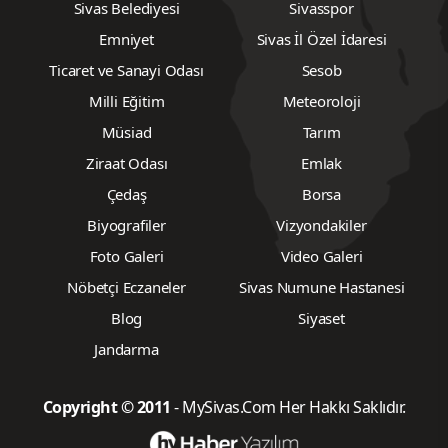
Sivas Belediyesi
Sivasspor
Emniyet
Sivas İl Özel İdaresi
Ticaret ve Sanayi Odası
Sesob
Milli Eğitim
Meteoroloji
Müsiad
Tarım
Ziraat Odası
Emlak
Çedaş
Borsa
Biyografiler
Vizyondakiler
Foto Galeri
Video Galeri
Nöbetçi Eczaneler
Sivas Numune Hastanesi
Blog
Siyaset
Jandarma
Copyright © 2011
- MySivas.Com Her Hakkı Saklıdır.