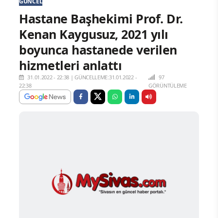
GÜNCEL
Hastane Başhekimi Prof. Dr.
Kenan Kaygusuz, 2021 yılı
boyunca hastanede verilen
hizmetleri anlattı
31.01.2022 - 22:38
|
GÜNCELLEME:31.01.2022 -
97
22:38
GÖRÜNTÜLEME