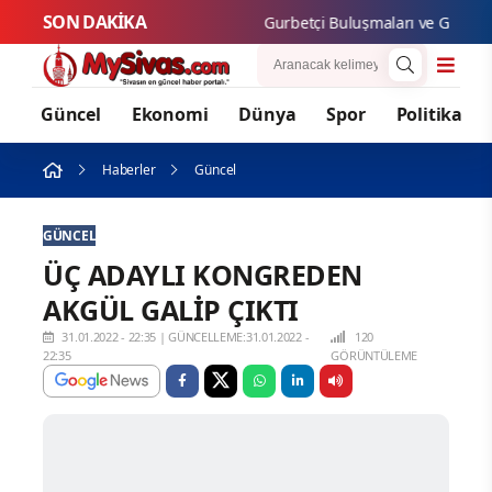
SON DAKİKA
Gurbetçi Buluşmaları ve Gastronomi 
Güncel
Ekonomi
Dünya
Spor
Politika
Haberler
Güncel
GÜNCEL
ÜÇ ADAYLI KONGREDEN
AKGÜL GALİP ÇIKTI
31.01.2022 - 22:35
|
GÜNCELLEME:31.01.2022 -
120
22:35
GÖRÜNTÜLEME