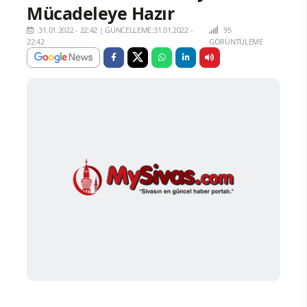
Mücadeleye Hazır
31.01.2022 - 22:42
|
GÜNCELLEME:31.01.2022 -
95
22:42
GÖRÜNTÜLEME