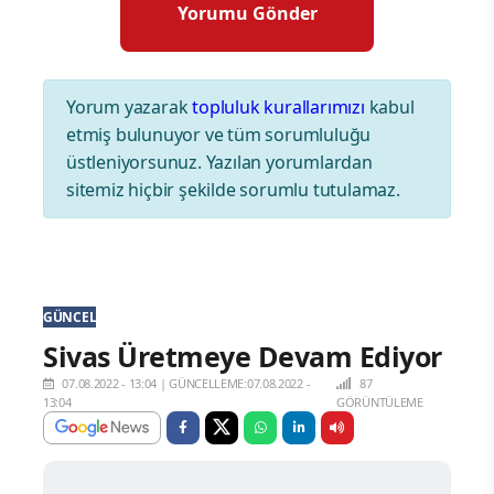
Yorum yazarak
topluluk kurallarımızı
kabul
etmiş bulunuyor ve tüm sorumluluğu
üstleniyorsunuz. Yazılan yorumlardan
sitemiz hiçbir şekilde sorumlu tutulamaz.
GÜNCEL
Sivas Üretmeye Devam Ediyor
07.08.2022 - 13:04
|
GÜNCELLEME:07.08.2022 -
87
13:04
GÖRÜNTÜLEME