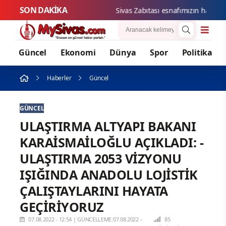
SON DAKİKA
Sivas Zabıtası esnafımızın haklarının
Güncel
Ekonomi
Dünya
Spor
Politika
Haberler
Güncel
GÜNCEL
ULAŞTIRMA ALTYAPI BAKANI
KARAİSMAİLOĞLU AÇIKLADI: -
ULAŞTIRMA 2053 VİZYONU
IŞIĞINDA ANADOLU LOJİSTİK
ÇALIŞTAYLARINI HAYATA
GEÇİRİYORUZ
07.08.2022 - 12:54
|
GÜNCELLEME:07.08.2022 -
85