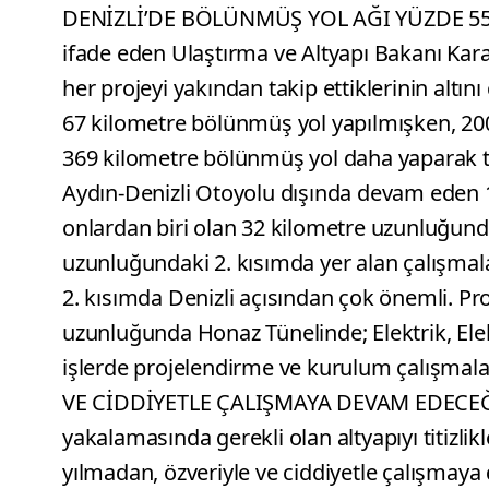
DENİZLİ’DE BÖLÜNMÜŞ YOL AĞI YÜZDE 551 A
ifade eden Ulaştırma ve Altyapı Bakanı Kar
her projeyi yakından takip ettiklerinin altını
67 kilometre bölünmüş yol yapılmışken, 2003
369 kilometre bölünmüş yol daha yaparak t
Aydın-Denizli Otoyolu dışında devam eden 
onlardan biri olan 32 kilometre uzunluğund
uzunluğundaki 2. kısımda yer alan çalışmala
2. kısımda Denizli açısından çok önemli. P
uzunluğunda Honaz Tünelinde; Elektrik, Ele
işlerde projelendirme ve kurulum çalışma
VE CİDDİYETLE ÇALIŞMAYA DEVAM EDECEĞİZ
yakalamasında gerekli olan altyapıyı titizlik
yılmadan, özveriyle ve ciddiyetle çalışmay