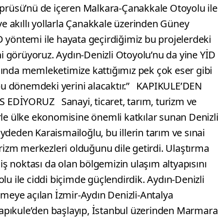
üsü’nü de içeren Malkara-Çanakkale Otoyolu ile
ve akıllı yollarla Çanakkale üzerinden Güney
 yöntemi ile hayata geçirdiğimiz bu projelerdeki
ni görüyoruz. Aydın-Denizli Otoyolu’nu da yine YİD
ında memleketimize kattığımız pek çok eser gibi
ı bu dönemdeki yerini alacaktır.” KAPIKULE’DEN
EDİYORUZ Sanayi, ticaret, tarım, turizm ve
rle ülke ekonomisine önemli katkılar sunan Denizl
kaydeden Karaismailoğlu, bu illerin tarım ve sınai
urizm merkezleri olduğunu dile getirdi. Ulaştırma
çiş noktası da olan bölgemizin ulaşım altyapısını
lu ile ciddi biçimde güçlendirdik. Aydın-Denizli
tmeye açılan İzmir-Aydın Denizli-Antalya
pıkule’den başlayıp, İstanbul üzerinden Marmara