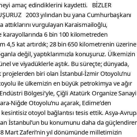
meyi amaç edindiklerini kaydetti. BİZLER
ŞURUZ 2003 yılından bu yana Cumhurbaşkanı
a attıklarını vurgulayan Karaismailoğlu,
e karayollarında 6 bin 100 kilometreden
 4,5 kat artırdık; 28 bin 650 kilometrenin üzerine
r sloganla değil, yaptıklarımızla konuşuruz. Ülkemizin
 tünel ve viyadüklerle aştık. Bu süreçte; dünyada,
 projelerden biri olan İstanbul-İzmir Otoyolu’nu
oyolu ile ülkemizin en büyük petrokimya ve ağır
Endüstri Bölgesi’yle, Çiğli Atatürk Organize Sanayi
nkara-Niğde Otoyolu’nu açarak, Edirne’den
esintisiz otoyol bağlantısı tesis ettik. Asya-Avrup
 olan İstanbul’un bu konumunu daha da güçlendire
 Mart Zaferi’nin yıl dönümünde milletimizin