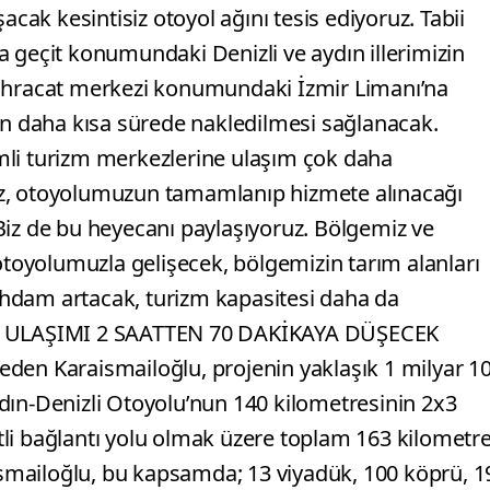
acak kesintisiz otoyol ağını tesis ediyoruz. Tabii
 geçit konumundaki Denizli ve aydın illerimizin
 ihracat merkezi konumundaki İzmir Limanı’na
nin daha kısa sürede nakledilmesi sağlanacak.
mli turizm merkezlerine ulaşım çok daha
ız, otoyolumuzun tamamlanıp hizmete alınacağı
Biz de bu heyecanı paylaşıyoruz. Bölgemiz ve
 otoyolumuzla gelişecek, bölgemizin tarım alanları
stihdam artacak, turizm kapasitesi daha da
Lİ ULAŞIMI 2 SAATTEN 70 DAKİKAYA DÜŞECEK
e eden Karaismailoğlu, projenin yaklaşık 1 milyar 1
dın-Denizli Otoyolu’nun 140 kilometresinin 2x3
ritli bağlantı yolu olmak üzere toplam 163 kilometr
mailoğlu, bu kapsamda; 13 viyadük, 100 köprü, 1