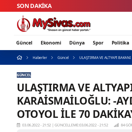
SON DAKİKA
Sivas Z
Güncel
Ekonomi
Dünya
Spor
Politika
Haberler
Güncel
ULAŞTIRMA VE ALTYAPI BAKANI 
GÜNCEL
ULAŞTIRMA VE ALTYAP
KARAİSMAİLOĞLU: -AY
OTOYOL İLE 70 DAKİK
03.06.2022 - 21:52
|
GÜNCELLEME:03.06.2022 - 21:52
84 GÖ