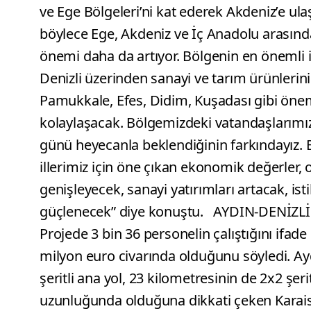
ve Ege Bölgeleri’ni kat ederek Akdeniz’e ulaş
böylece Ege, Akdeniz ve İç Anadolu arasında
önemi daha da artıyor. Bölgenin en önemli
Denizli üzerinden sanayi ve tarım ürünleri
Pamukkale, Efes, Didim, Kuşadası gibi öne
kolaylaşacak. Bölgemizdeki vatandaşlarım
günü heyecanla beklendiğinin farkındayız. 
illerimiz için öne çıkan ekonomik değerler,
genişleyecek, sanayi yatırımları artacak, i
güçlenecek” diye konuştu. AYDIN-DENİZ
Projede 3 bin 36 personelin çalıştığını ifad
milyon euro civarında olduğunu söyledi. Ay
şeritli ana yol, 23 kilometresinin de 2x2 şe
uzunluğunda olduğuna dikkati çeken Karais