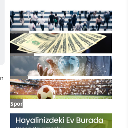
Güncel
Ekonomi
ın
Dünya
Spor