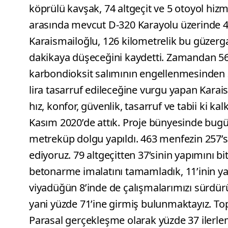
köprülü kavşak, 74 altgeçit ve 5 otoyol hizmet
arasında mevcut D-320 Karayolu üzerinde 4
Karaismailoğlu, 126 kilometrelik bu güzerga
dakikaya düşeceğini kaydetti. Zamandan 560 
karbondioksit salımının engellenmesinden 3
lira tasarruf edileceğine vurgu yapan Karai
hız, konfor, güvenlik, tasarruf ve tabii ki k
Kasım 2020’de attık. Proje bünyesinde bugü
metreküp dolgu yapıldı. 463 menfezin 257’s
ediyoruz. 79 altgeçitten 37’sinin yapımını b
betonarme imalatını tamamladık, 11’inin y
viyadüğün 8’inde de çalışmalarımızı sürdür
yani yüzde 71’ine girmiş bulunmaktayız. Top
Parasal gerçekleşme olarak yüzde 37 ilerl