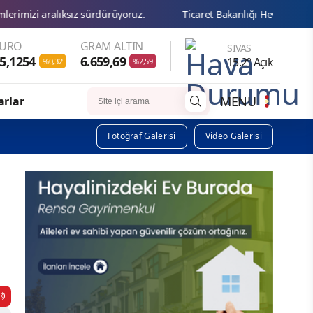
z sürdürüyoruz.
Ticaret Bakanlığı Heyetinden Başkan Karakaya’
EURO
GRAM ALTIN
SIVAS
5,1254
6.659,69
15.2° Açık
%0,32
%2,59
MENU
arlar
Fotoğraf Galerisi
Video Galerisi