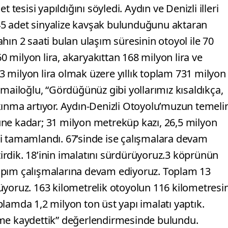
 tesisi yapıldığını söyledi. Aydın ve Denizli illeri
5 adet sinyalize kavşak bulunduğunu aktaran
hın 2 saati bulan ulaşım süresinin otoyol ile 70
milyon lira, akaryakıttan 168 milyon lira ve
 milyon lira olmak üzere yıllık toplam 731 milyon
smailoğlu, “Gördüğünüz gibi yollarımız kısaldıkça,
alkınma artıyor. Aydın-Denizli Otoyolu’muzun temeli
ne kadar; 31 milyon metreküp kazı, 26,5 milyon
i tamamlandı. 67’sinde ise çalışmalara devam
itirdik. 18’inin imalatını sürdürüyoruz.3 köprünün
apım çalışmalarına devam ediyoruz. Toplam 13
üyoruz. 163 kilometrelik otoyolun 116 kilometresi
lamda 1,2 milyon ton üst yapı imalatı yaptık.
eme kaydettik” değerlendirmesinde bulundu.