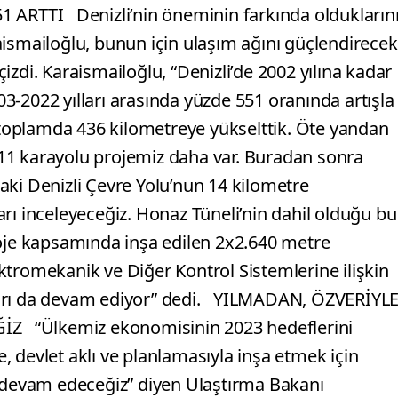
RTTI Denizli’nin öneminin farkında oldukların
aismailoğlu, bunun için ulaşım ağını güçlendirecek
 çizdi. Karaismailoğlu, “Denizli’de 2002 yılına kadar
-2022 yılları arasında yüzde 551 oranında artışla
oplamda 436 kilometreye yükselttik. Öte yandan
11 karayolu projemiz daha var. Buradan sonra
aki Denizli Çevre Yolu’nun 14 kilometre
rı inceleyeceğiz. Honaz Tüneli’nin dahil olduğu bu
roje kapsamında inşa edilen 2x2.640 metre
ktromekanik ve Diğer Kontrol Sistemlerine ilişkin
ları da devam ediyor” dedi. YILMADAN, ÖZVERİYL
 “Ülkemiz ekonomisinin 2023 hedeflerini
le, devlet aklı ve planlamasıyla inşa etmek için
a devam edeceğiz” diyen Ulaştırma Bakanı