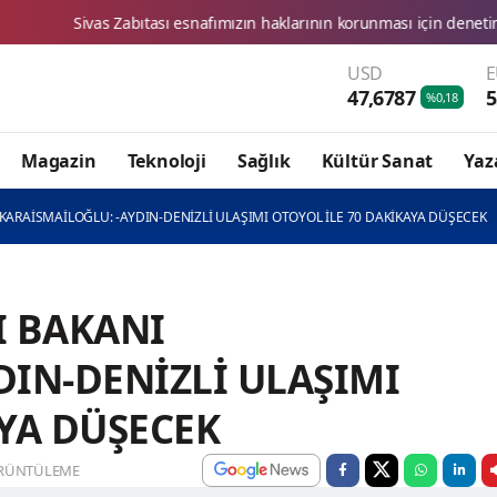
abıtası esnafımızın haklarının korunması için denetimlerimizi aralıksı
USD
47,6787
5
%0,18
Magazin
Teknoloji
Sağlık
Kültür Sanat
Yaz
KARAİSMAİLOĞLU: -AYDIN-DENİZLİ ULAŞIMI OTOYOL İLE 70 DAKİKAYA DÜŞECEK
I BAKANI
DIN-DENİZLİ ULAŞIMI
AYA DÜŞECEK
RÜNTÜLEME