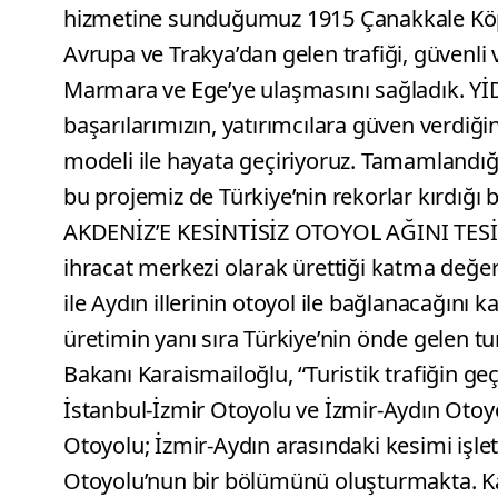
hizmetine sunduğumuz 1915 Çanakkale Köpr
Avrupa ve Trakya’dan gelen trafiği, güvenli 
Marmara ve Ege’ye ulaşmasını sağladık. YİD
başarılarımızın, yatırımcılara güven verdiği
modeli ile hayata geçiriyoruz. Tamamlandığ
bu projemiz de Türkiye’nin rekorlar kırdığ
AKDENİZ’E KESİNTİSİZ OTOYOL AĞINI TESİS 
ihracat merkezi olarak ürettiği katma değe
ile Aydın illerinin otoyol ile bağlanacağını 
üretimin yanı sıra Türkiye’nin önde gelen t
Bakanı Karaismailoğlu, “Turistik trafiğin ge
İstanbul-İzmir Otoyolu ve İzmir-Aydın Otoyo
Otoyolu; İzmir-Aydın arasındaki kesimi işle
Otoyolu’nun bir bölümünü oluşturmakta. Ka