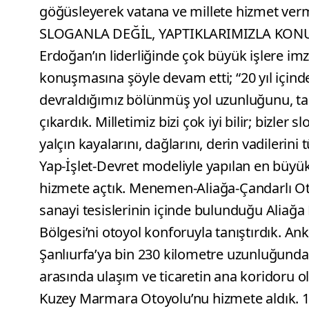
göğüsleyerek vatana ve millete hizmet ver
SLOGANLA DEĞİL, YAPTIKLARIMIZLA KONU
Erdoğan’ın liderliğinde çok büyük işlere imz
konuşmasına şöyle devam etti; “20 yıl içind
devraldığımız bölünmüş yol uzunluğunu, tam
çıkardık. Milletimiz bizi çok iyi bilir; bizle
yalçın kayalarını, dağlarını, derin vadilerini
Yap-İşlet-Devret modeliyle yapılan en büyük
hizmete açtık. Menemen-Aliağa-Çandarlı Ot
sanayi tesislerinin içinde bulunduğu Aliağa 
Bölgesi’ni otoyol konforuyla tanıştırdık. A
Şanlıurfa’ya bin 230 kilometre uzunluğunda k
arasında ulaşım ve ticaretin ana koridoru
Kuzey Marmara Otoyolu’nu hizmete aldık. 18