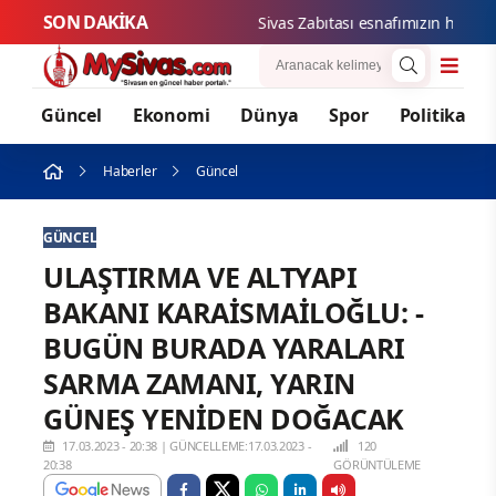
SON DAKİKA
Sivas Zabıtası esnafımızın haklarını
Güncel
Ekonomi
Dünya
Spor
Politika
Haberler
Güncel
GÜNCEL
ULAŞTIRMA VE ALTYAPI
BAKANI KARAİSMAİLOĞLU: -
BUGÜN BURADA YARALARI
SARMA ZAMANI, YARIN
GÜNEŞ YENİDEN DOĞACAK
17.03.2023 - 20:38
|
GÜNCELLEME:17.03.2023 -
120
20:38
GÖRÜNTÜLEME