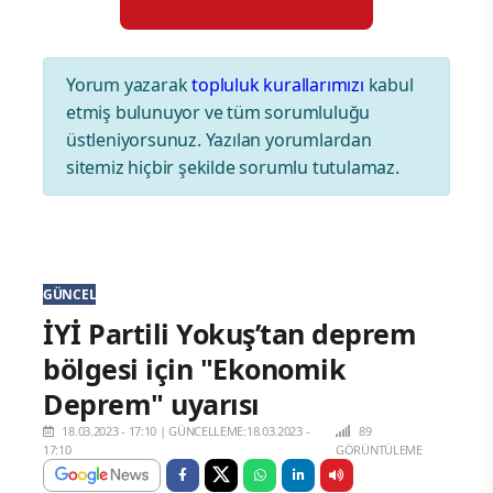
Yorum yazarak
topluluk kurallarımızı
kabul
etmiş bulunuyor ve tüm sorumluluğu
üstleniyorsunuz. Yazılan yorumlardan
sitemiz hiçbir şekilde sorumlu tutulamaz.
GÜNCEL
İYİ Partili Yokuş’tan deprem
bölgesi için "Ekonomik
Deprem" uyarısı
18.03.2023 - 17:10
|
GÜNCELLEME:18.03.2023 -
89
17:10
GÖRÜNTÜLEME