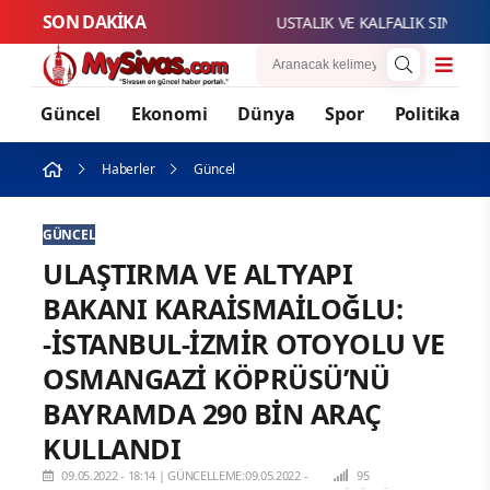
SON DAKİKA
USTALIK VE KALFALIK SINAV BAŞV
Güncel
Ekonomi
Dünya
Spor
Politika
Haberler
Güncel
GÜNCEL
ULAŞTIRMA VE ALTYAPI
BAKANI KARAİSMAİLOĞLU:
-İSTANBUL-İZMİR OTOYOLU VE
OSMANGAZİ KÖPRÜSÜ’NÜ
BAYRAMDA 290 BİN ARAÇ
KULLANDI
09.05.2022 - 18:14
|
GÜNCELLEME:09.05.2022 -
95