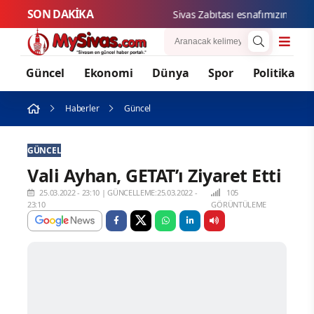
SON DAKİKA
Sivas Zabıtası esnafımızın hakları
Güncel
Ekonomi
Dünya
Spor
Politika
Haberler
Güncel
GÜNCEL
Vali Ayhan, GETAT’ı Ziyaret Etti
25.03.2022 - 23:10
|
GÜNCELLEME:25.03.2022 -
105
23:10
GÖRÜNTÜLEME