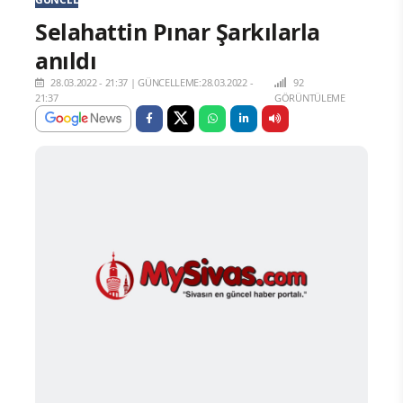
Selahattin Pınar Şarkılarla
anıldı
28.03.2022 - 21:37
|
GÜNCELLEME:28.03.2022 -
92
21:37
GÖRÜNTÜLEME