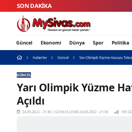
SON DAKİKA
Güncel
Ekonomi
Dünya
Spor
Politika
Haberler
Güncel
Yarı Olimpik Yüzme Havuzu Tekrar
GÜNCEL
Yarı Olimpik Yüzme Ha
Açıldı
24.05.2022 - 21:36
|
GÜNCELLEME:24.05.2022 - 21:36
105 G