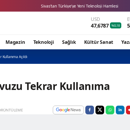
Sivas’tan Türkiye’ye Yeni Teknoloji Hamlesi
Sivas Zabıtası es
USD
47,6787
5
%0,18
Magazin
Teknoloji
Sağlık
Kültür Sanat
Yaz
 Kullanıma Açıldı
vuzu Tekrar Kullanıma
ÖRÜNTÜLEME