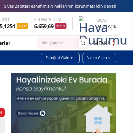
nafımızın haklarının korunması için denetimlerimizi aralıksız sürdürüy
EURO
GRAM ALTIN
SIVAS
5,1254
6.659,69
24.2° Açık
%0,32
%2,59
MENU
arlar
Fotoğraf Galerisi
Video Galerisi