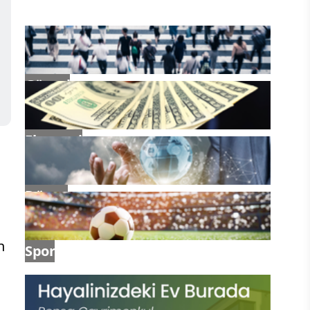
Güncel
Ekonomi
Dünya
n
Spor