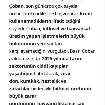
Çoban
, son günlerde çok sayıda
üreticinin kendilerine başvurarak
kredi
kullanamadıklarını
ifade ettiğini
söyledi. Çoban,
bitkisel ve hayvansal
üretim yapan işletmelerin büyük
bölümünün
yeni şartları
karşılayamadığını vurguladı. Basri Çoban
açıklamasında,
2025 yılında tarım
sektörünün ciddi kayıplar
yaşadığını
hatırlatarak,
zirai
don
,
kuraklık
,
hastalık ve
zararlılar
nedeniyle
bitkisel üretimin
büyük zarar
gördüğünü
,
hayvancılıkta ise şap