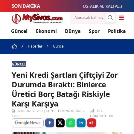
SON DAKİKA
USTALIK VE KALFALIK SINAV 
Güncel
Ekonomi
Dünya
Spor
Politika
Haberler
Güncel
GÜNCEL
Yeni Kredi Şartları Çiftçiyi Zor
Durumda Bıraktı: Binlerce
Üretici Borç Batağı Riskiyle
Karşı Karşıya
07.01.2026 - 17:18
|
GÜNCELLEME:07.01.2026 -
133
17:18
GÖRÜNTÜLEME