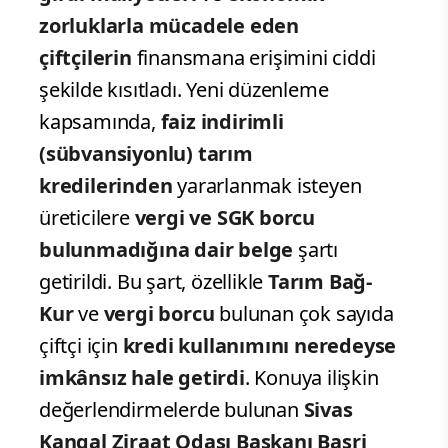
zorluklarla mücadele eden
çiftçilerin
finansmana erişimini ciddi
şekilde kısıtladı. Yeni düzenleme
kapsamında,
faiz indirimli
(sübvansiyonlu) tarım
kredilerinden
yararlanmak isteyen
üreticilere
vergi ve SGK borcu
bulunmadığına dair belge
şartı
getirildi. Bu şart, özellikle
Tarım Bağ-
Kur
ve
vergi borcu
bulunan çok sayıda
çiftçi için
kredi kullanımını neredeyse
imkânsız hale getirdi
. Konuya ilişkin
değerlendirmelerde bulunan
Sivas
Kangal Ziraat Odası Başkanı Basri