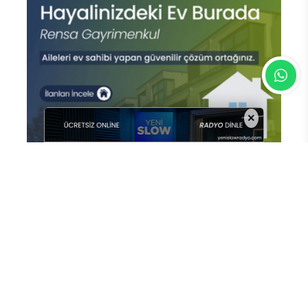
×
En Çok Okunan Haberler
USTALIK VE KALFALIK SINAV
BAŞVURULARI BAŞLADI