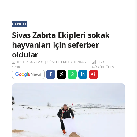
GÜNCEL
Sivas Zabıta Ekipleri sokak
hayvanları için seferber
oldular
07.01.2026 - 17:38
|
GÜNCELLEME:07.01.2026 -
123
17:38
GÖRÜNTÜLEME