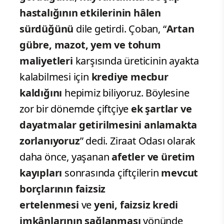
hastalığının etkilerinin hâlen
sürdüğünü
dile getirdi. Çoban, “
Artan
gübre, mazot, yem ve tohum
maliyetleri
karşısında üreticinin ayakta
kalabilmesi için
krediye mecbur
kaldığını
hepimiz biliyoruz. Böylesine
zor bir dönemde çiftçiye
ek şartlar ve
dayatmalar getirilmesini anlamakta
zorlanıyoruz
” dedi. Ziraat Odası olarak
daha önce, yaşanan
afetler ve üretim
kayıpları
sonrasında çiftçilerin
mevcut
borçlarının faizsiz
ertelenmesi
ve
yeni, faizsiz kredi
imkânlarının sağlanması
yönünde