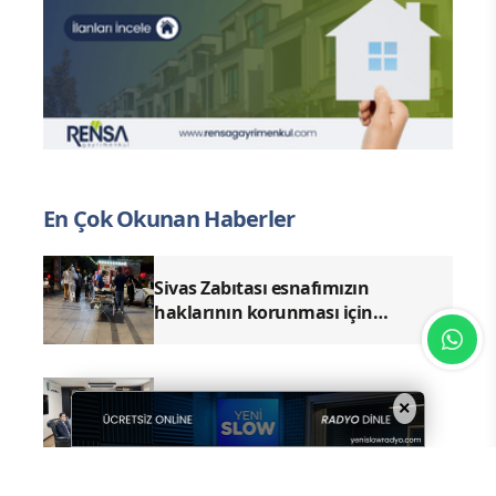
En Çok Okunan Haberler
Sivas Zabıtası esnafımızın
haklarının korunması için
denetimlerimizi aralıksız
sürdürüyoruz.
Ticaret Bakanlığı Heyetinden
×
Başkan Karakaya’ya Ziyaret