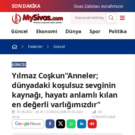
SON DAKİKA
Sivas Zabıtası esnafımızın hakları
Güncel
Ekonomi
Dünya
Spor
Politika
Haberler
Güncel
GÜNCEL
Yılmaz Coşkun"Anneler;
dünyadaki koşulsuz sevginin
kaynağı, hayatı anlamlı kılan
en değerli varlığımızdır"
07.05.2022 - 20:24
|
GÜNCELLEME:07.05.2022 -
84
20:24
GÖRÜNTÜLEME