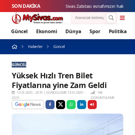
SON DAKİKA
Sivas Z
Güncel
Ekonomi
Dünya
Spor
Politika
Haberler
Güncel
GÜNCEL
Yüksek Hızlı Tren Bilet
Fiyatlarına yine Zam Geldi
13.01.2025 - 23:31
|
GÜNCELLEME:13.01.2025 -
186
23:31
GÖRÜNTÜLEME