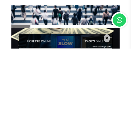
Güncel
×
Ekonomi
Dünya
Spor