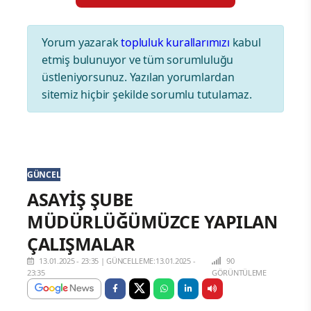
Yorum yazarak
topluluk kurallarımızı
kabul
etmiş bulunuyor ve tüm sorumluluğu
üstleniyorsunuz. Yazılan yorumlardan
sitemiz hiçbir şekilde sorumlu tutulamaz.
GÜNCEL
ASAYİŞ ŞUBE
MÜDÜRLÜĞÜMÜZCE YAPILAN
ÇALIŞMALAR
13.01.2025 - 23:35
|
GÜNCELLEME:13.01.2025 -
90
23:35
GÖRÜNTÜLEME