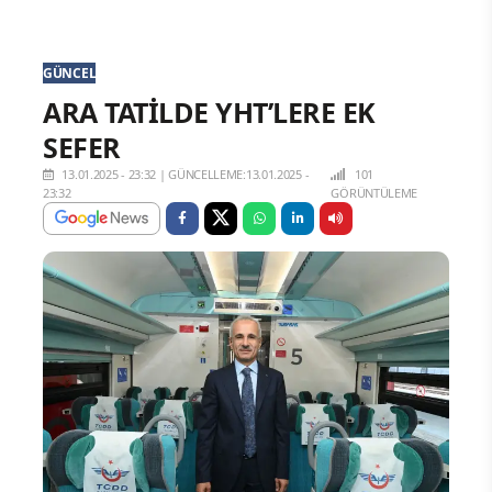
GÜNCEL
ARA TATİLDE YHT’LERE EK
SEFER
13.01.2025 - 23:32
|
GÜNCELLEME:13.01.2025 -
101
23:32
GÖRÜNTÜLEME