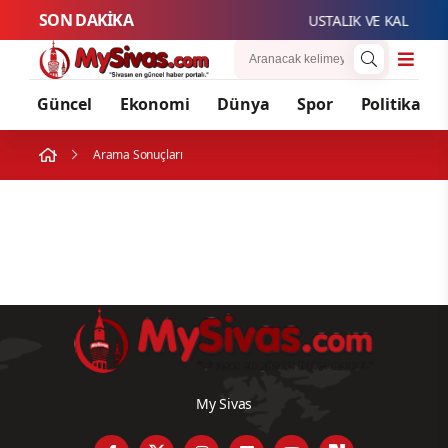
SON DAKİKA
USTALIK VE KALFALIK
Güncel
Ekonomi
Dünya
Spor
Politika
Arama Sonuçları
My Sivas