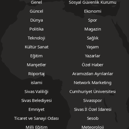
Genel
Sosyal Güvenlik Kurumu
Güncel
Ekonomi
Dünya
Spor
Politika
Magazin
Teknoloji
Sağlık
Kültür Sanat
Yaşam
Eğitim
Yazarlar
Manşetler
Özel Haber
Röportaj
Aramızdan Ayrılanlar
islami
Network Marketing
Sivas Valiliği
Cumhuriyet Üniversitesi
Sivas Belediyesi
Sivasspor
Emniyet
Sivas İl Özel İdaresi
Ticaret ve Sanayi Odası
Sesob
Milli Eğitim
Meteoroloji