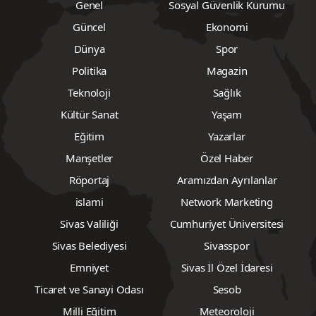
Genel
Sosyal Güvenlik Kurumu
Güncel
Ekonomi
Dünya
Spor
Politika
Magazin
Teknoloji
Sağlık
Kültür Sanat
Yaşam
Eğitim
Yazarlar
Manşetler
Özel Haber
Röportaj
Aramızdan Ayrılanlar
islami
Network Marketing
Sivas Valiliği
Cumhuriyet Üniversitesi
Sivas Belediyesi
Sivasspor
Emniyet
Sivas İl Özel İdaresi
Ticaret ve Sanayi Odası
Sesob
Milli Eğitim
Meteoroloji