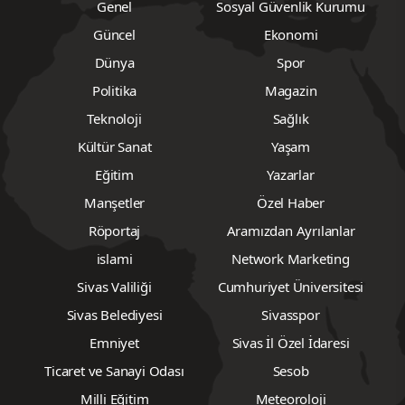
Genel
Sosyal Güvenlik Kurumu
Güncel
Ekonomi
Dünya
Spor
Politika
Magazin
Teknoloji
Sağlık
Kültür Sanat
Yaşam
Eğitim
Yazarlar
Manşetler
Özel Haber
Röportaj
Aramızdan Ayrılanlar
islami
Network Marketing
Sivas Valiliği
Cumhuriyet Üniversitesi
Sivas Belediyesi
Sivasspor
Emniyet
Sivas İl Özel İdaresi
Ticaret ve Sanayi Odası
Sesob
Milli Eğitim
Meteoroloji