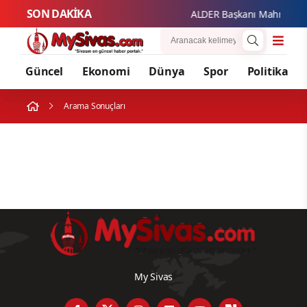
SON DAKİKA
ALDER Başkanı Mahmut Güze
Güncel
Ekonomi
Dünya
Spor
Politika
Arama Sonuçları
My Sivas