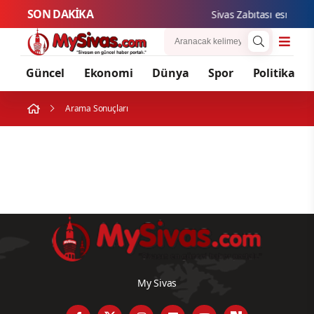
SON DAKİKA
Sivas Zabıtası esnafımı
Güncel
Ekonomi
Dünya
Spor
Politika
Arama Sonuçları
My Sivas