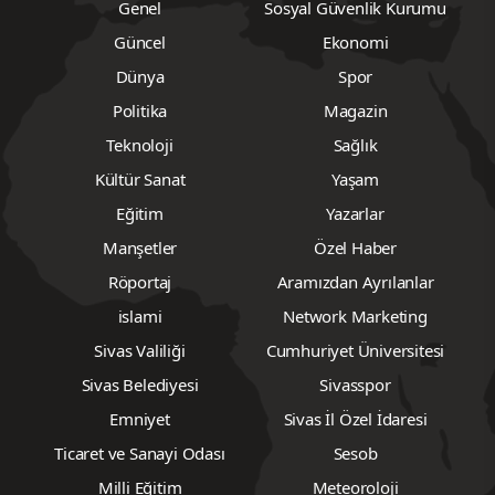
Genel
Sosyal Güvenlik Kurumu
Güncel
Ekonomi
Dünya
Spor
Politika
Magazin
Teknoloji
Sağlık
Kültür Sanat
Yaşam
Eğitim
Yazarlar
Manşetler
Özel Haber
Röportaj
Aramızdan Ayrılanlar
islami
Network Marketing
Sivas Valiliği
Cumhuriyet Üniversitesi
Sivas Belediyesi
Sivasspor
Emniyet
Sivas İl Özel İdaresi
Ticaret ve Sanayi Odası
Sesob
Milli Eğitim
Meteoroloji