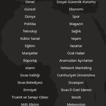
Genel
Sosyal Güvenlik Kurumu
Güncel
Ekonomi
Dünya
Spor
Politika
Magazin
Teknoloji
Sağlık
Kültür Sanat
Yaşam
Eğitim
Yazarlar
Manşetler
Özel Haber
Röportaj
Aramızdan Ayrılanlar
islami
Network Marketing
Sivas Valiliği
Cumhuriyet Üniversitesi
Sivas Belediyesi
Sivasspor
Emniyet
Sivas İl Özel İdaresi
Ticaret ve Sanayi Odası
Sesob
Milli Eğitim
Meteoroloji