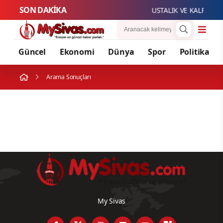
SON DAKİKA
USTALIK VE KALFALIK
Güncel
Ekonomi
Dünya
Spor
Politika
Arama Sonuçları
My Sivas