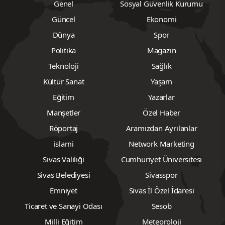
Genel
Sosyal Güvenlik Kurumu
Güncel
Ekonomi
Dünya
Spor
Politika
Magazin
Teknoloji
Sağlık
Kültür Sanat
Yaşam
Eğitim
Yazarlar
Manşetler
Özel Haber
Röportaj
Aramızdan Ayrılanlar
islami
Network Marketing
Sivas Valiliği
Cumhuriyet Üniversitesi
Sivas Belediyesi
Sivasspor
Emniyet
Sivas İl Özel İdaresi
Ticaret ve Sanayi Odası
Sesob
Milli Eğitim
Meteoroloji