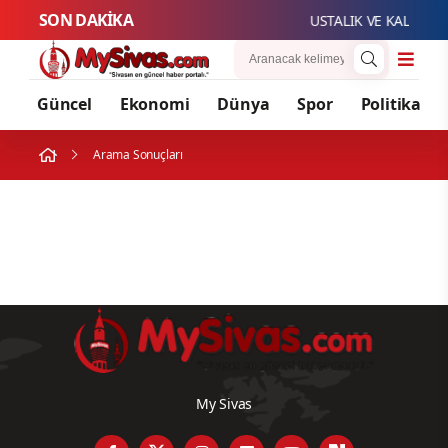
SON DAKİKA
USTALIK VE KALFALIK
Güncel
Ekonomi
Dünya
Spor
Politika
Arama Sonuçları
My Sivas