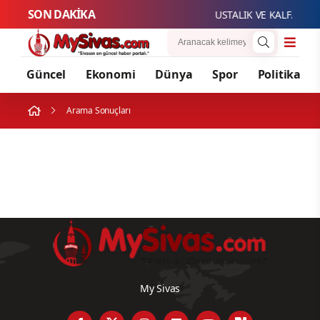
SON DAKİKA
USTALIK VE KALFALIK 
Güncel
Ekonomi
Dünya
Spor
Politika
Arama Sonuçları
My Sivas