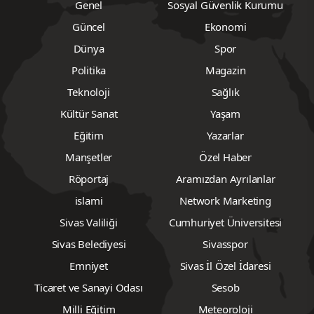
Genel
Sosyal Güvenlik Kurumu
Güncel
Ekonomi
Dünya
Spor
Politika
Magazin
Teknoloji
Sağlık
Kültür Sanat
Yaşam
Eğitim
Yazarlar
Manşetler
Özel Haber
Röportaj
Aramızdan Ayrılanlar
islami
Network Marketing
Sivas Valiliği
Cumhuriyet Üniversitesi
Sivas Belediyesi
Sivasspor
Emniyet
Sivas İl Özel İdaresi
Ticaret ve Sanayi Odası
Sesob
Milli Eğitim
Meteoroloji