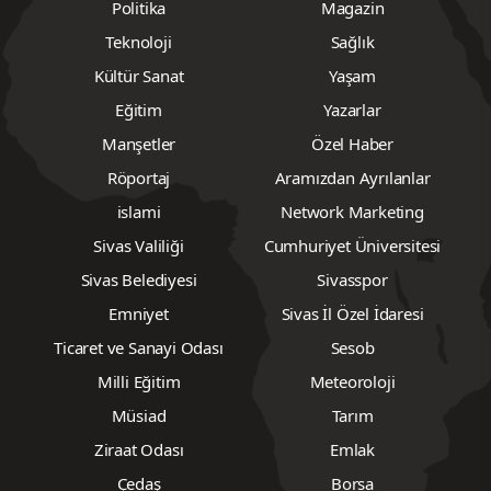
Politika
Magazin
Teknoloji
Sağlık
Kültür Sanat
Yaşam
Eğitim
Yazarlar
Manşetler
Özel Haber
Röportaj
Aramızdan Ayrılanlar
islami
Network Marketing
Sivas Valiliği
Cumhuriyet Üniversitesi
Sivas Belediyesi
Sivasspor
Emniyet
Sivas İl Özel İdaresi
Ticaret ve Sanayi Odası
Sesob
Milli Eğitim
Meteoroloji
Müsiad
Tarım
Ziraat Odası
Emlak
Çedaş
Borsa