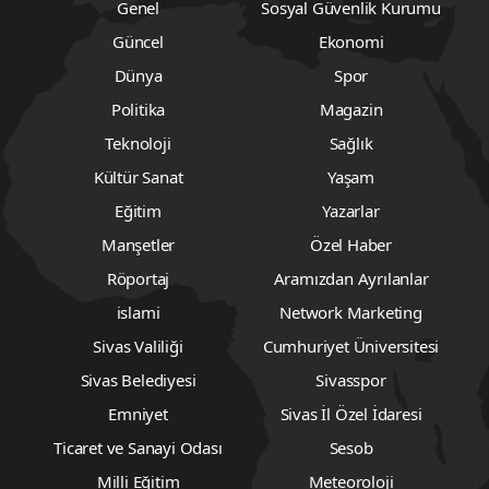
Genel
Sosyal Güvenlik Kurumu
Güncel
Ekonomi
Dünya
Spor
Politika
Magazin
Teknoloji
Sağlık
Kültür Sanat
Yaşam
Eğitim
Yazarlar
Manşetler
Özel Haber
Röportaj
Aramızdan Ayrılanlar
islami
Network Marketing
Sivas Valiliği
Cumhuriyet Üniversitesi
Sivas Belediyesi
Sivasspor
Emniyet
Sivas İl Özel İdaresi
Ticaret ve Sanayi Odası
Sesob
Milli Eğitim
Meteoroloji