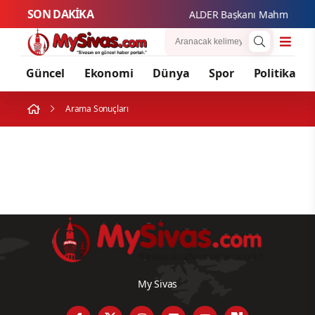
SON DAKİKA
ALDER Başkanı Mahmut Güzel'
Güncel
Ekonomi
Dünya
Spor
Politika
Arama Sonuçları
My Sivas