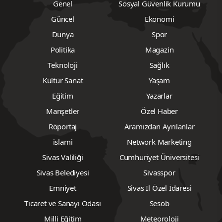
Genel
Sosyal Güvenlik Kurumu
Güncel
Ekonomi
Dünya
Spor
Politika
Magazin
Teknoloji
Sağlık
Kültür Sanat
Yaşam
Eğitim
Yazarlar
Manşetler
Özel Haber
Röportaj
Aramızdan Ayrılanlar
islami
Network Marketing
Sivas Valiliği
Cumhuriyet Üniversitesi
Sivas Belediyesi
Sivasspor
Emniyet
Sivas İl Özel İdaresi
Ticaret ve Sanayi Odası
Sesob
Milli Eğitim
Meteoroloji