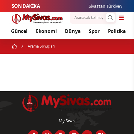
SON DAKİKA
Sivas’tan Türkiye’ye Yen
Güncel
Ekonomi
Dünya
Spor
Politika
Arama Sonuçları
My Sivas