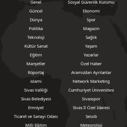
Genel
Sosyal Güvenlik Kurumu
Güncel
Ekonomi
Dünya
Spor
Politika
Magazin
Teknoloji
Sağlık
Kültür Sanat
Yaşam
Eğitim
Yazarlar
Manşetler
Özel Haber
Röportaj
Aramızdan Ayrılanlar
islami
Network Marketing
Sivas Valiliği
Cumhuriyet Üniversitesi
Sivas Belediyesi
Sivasspor
Emniyet
Sivas İl Özel İdaresi
Ticaret ve Sanayi Odası
Sesob
Milli Eğitim
Meteoroloji