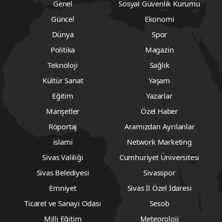
Genel
Sosyal Güvenlik Kurumu
Güncel
Ekonomi
Dünya
Spor
Politika
Magazin
Teknoloji
Sağlık
Kültür Sanat
Yaşam
Eğitim
Yazarlar
Manşetler
Özel Haber
Röportaj
Aramızdan Ayrılanlar
islami
Network Marketing
Sivas Valiliği
Cumhuriyet Üniversitesi
Sivas Belediyesi
Sivasspor
Emniyet
Sivas İl Özel İdaresi
Ticaret ve Sanayi Odası
Sesob
Milli Eğitim
Meteoroloji