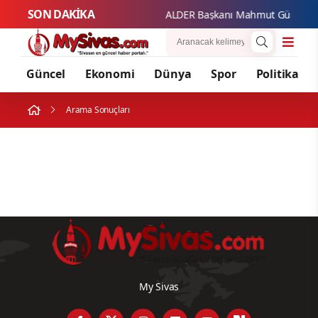
SON DAKİKA
ALDER Başkanı Mahmut Güzel'den S
Güncel
Ekonomi
Dünya
Spor
Politika
Arama Sonuçları
My Sivas