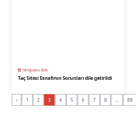
08 Ağustos 2026
Taç Sitesi Esnafının Sorunları dile getirildi
‹
1
2
3
4
5
6
7
8
...
88