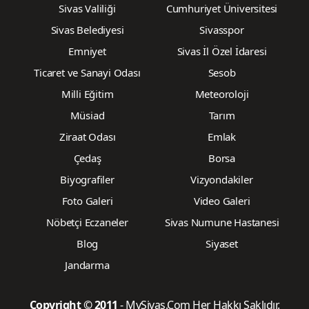
Sivas Valiliği
Cumhuriyet Üniversitesi
Sivas Belediyesi
Sivasspor
Emniyet
Sivas İl Özel İdaresi
Ticaret ve Sanayi Odası
Sesob
Milli Eğitim
Meteoroloji
Müsiad
Tarım
Ziraat Odası
Emlak
Çedaş
Borsa
Biyografiler
Vizyondakiler
Foto Galeri
Video Galeri
Nöbetçi Eczaneler
Sivas Numune Hastanesi
Blog
Siyaset
Jandarma
Copyright © 2011
- MySivas.Com Her Hakkı Saklıdır.