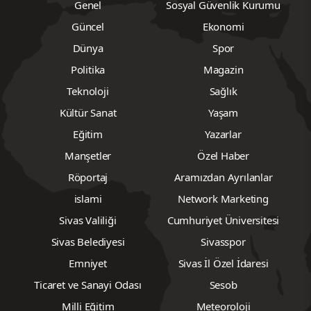
Genel
Sosyal Güvenlik Kurumu
Güncel
Ekonomi
Dünya
Spor
Politika
Magazin
Teknoloji
Sağlık
Kültür Sanat
Yaşam
Eğitim
Yazarlar
Manşetler
Özel Haber
Röportaj
Aramızdan Ayrılanlar
islami
Network Marketing
Sivas Valiliği
Cumhuriyet Üniversitesi
Sivas Belediyesi
Sivasspor
Emniyet
Sivas İl Özel İdaresi
Ticaret ve Sanayi Odası
Sesob
Milli Eğitim
Meteoroloji