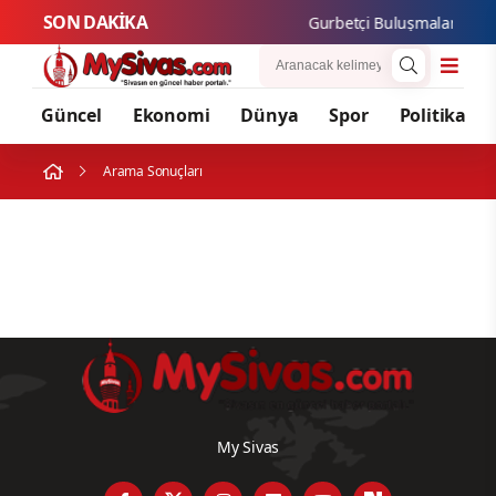
SON DAKİKA
Gurbetçi Buluşmaları ve Ga
Güncel
Ekonomi
Dünya
Spor
Politika
Arama Sonuçları
My Sivas