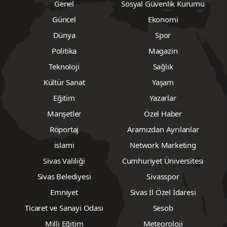
Genel
Sosyal Güvenlik Kurumu
Güncel
Ekonomi
Dünya
Spor
Politika
Magazin
Teknoloji
Sağlık
Kültür Sanat
Yaşam
Eğitim
Yazarlar
Manşetler
Özel Haber
Röportaj
Aramızdan Ayrılanlar
islami
Network Marketing
Sivas Valiliği
Cumhuriyet Üniversitesi
Sivas Belediyesi
Sivasspor
Emniyet
Sivas İl Özel İdaresi
Ticaret ve Sanayi Odası
Sesob
Milli Eğitim
Meteoroloji