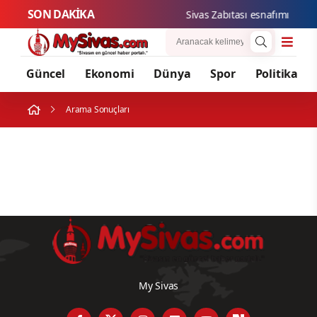
SON DAKİKA
Sivas Zabıtası esnafımızın ha
Güncel
Ekonomi
Dünya
Spor
Politika
Arama Sonuçları
My Sivas