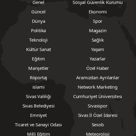
Genel
Sosyal Güvenlik Kurumu
Güncel
Ekonomi
Dünya
Spor
Politika
Magazin
Teknoloji
Sağlık
Kültür Sanat
Yaşam
Eğitim
Yazarlar
Manşetler
Özel Haber
Röportaj
Aramızdan Ayrılanlar
islami
Network Marketing
Sivas Valiliği
Cumhuriyet Üniversitesi
Sivas Belediyesi
Sivasspor
Emniyet
Sivas İl Özel İdaresi
Ticaret ve Sanayi Odası
Sesob
Milli Eğitim
Meteoroloji