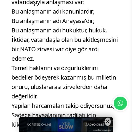
vatandaşıyla anlaşması var:
Bu anlaşmanın adı kanunlardır;
Bu anlaşmanın adı Anayasa'dır;
Bu anlaşmanın adı hukuktur, hukuk.
İktidar, vatandaşla olan bu akitleşmesini
bir NATO zirvesi var diye göz ardı
edemez.
Temel haklarını ve özgürlüklerini
bedeller ödeyerek kazanmış bu milletin
onuru, uluslararası zirvelerden daha
değerlidir.
Yapılan harcamaları takip ediyorsunuz,
Sadece havaalanının tadilatı için,
×
lüksleştirilmesi için, daha gösterişli bir