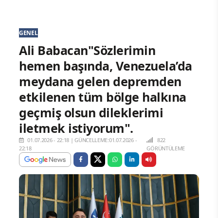
GENEL
Ali Babacan"Sözlerimin
hemen başında, Venezuela’da
meydana gelen depremden
etkilenen tüm bölge halkına
geçmiş olsun dileklerimi
iletmek istiyorum".
01.07.2026 - 22:18
|
GÜNCELLEME:01.07.2026 -
822
22:18
GÖRÜNTÜLEME