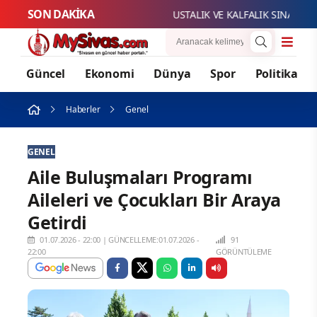
SON DAKİKA
USTALIK VE KALFALIK SINAV BAŞVU
Güncel
Ekonomi
Dünya
Spor
Politika
Haberler
Genel
GENEL
Aile Buluşmaları Programı
Aileleri ve Çocukları Bir Araya
Getirdi
01.07.2026 - 22:00
|
GÜNCELLEME:01.07.2026 -
91
22:00
GÖRÜNTÜLEME