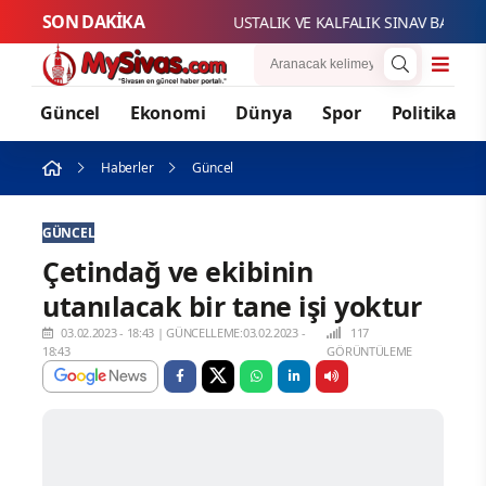
SON DAKİKA
USTALIK
Güncel
Ekonomi
Dünya
Spor
Politika
Haberler
Güncel
GÜNCEL
Çetindağ ve ekibinin
utanılacak bir tane işi yoktur
03.02.2023 - 18:43
|
GÜNCELLEME:03.02.2023 -
117
18:43
GÖRÜNTÜLEME