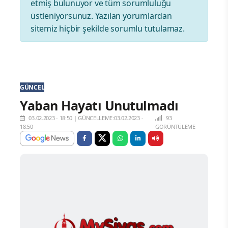
etmiş bulunuyor ve tüm sorumluluğu
üstleniyorsunuz. Yazılan yorumlardan
sitemiz hiçbir şekilde sorumlu tutulamaz.
GÜNCEL
Yaban Hayatı Unutulmadı
03.02.2023 - 18:50
|
GÜNCELLEME:03.02.2023 -
93
18:50
GÖRÜNTÜLEME