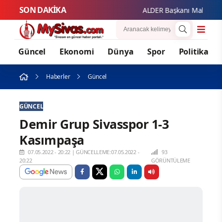
SON DAKİKA
ALDER Başkanı Mahmut Güzel
Güncel
Ekonomi
Dünya
Spor
Politika
Haberler
Güncel
GÜNCEL
Demir Grup Sivasspor 1-3
Kasımpaşa
07.05.2022 - 20:22
|
GÜNCELLEME:07.05.2022 -
93
20:22
GÖRÜNTÜLEME