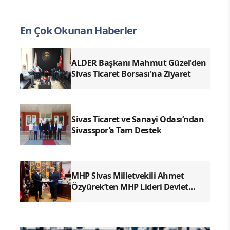
En Çok Okunan Haberler
ALDER Başkanı Mahmut Güzel'den
Sivas Ticaret Borsası'na Ziyaret
Sivas Ticaret ve Sanayi Odası’ndan
Sivasspor’a Tam Destek
MHP Sivas Milletvekili Ahmet
Özyürek’ten MHP Lideri Devlet
Bahçeli’ye Sivas Raporu