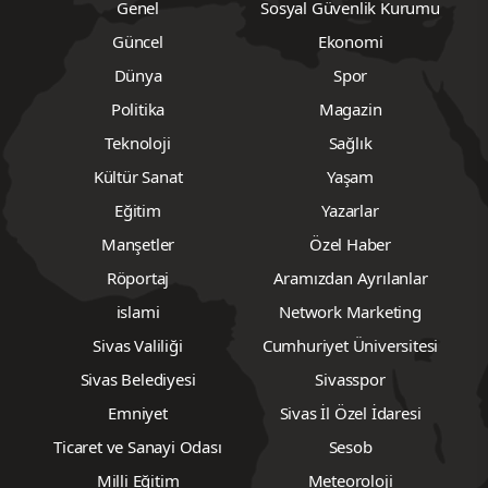
Genel
Sosyal Güvenlik Kurumu
Güncel
Ekonomi
Dünya
Spor
Politika
Magazin
Teknoloji
Sağlık
Kültür Sanat
Yaşam
Eğitim
Yazarlar
Manşetler
Özel Haber
Röportaj
Aramızdan Ayrılanlar
islami
Network Marketing
Sivas Valiliği
Cumhuriyet Üniversitesi
Sivas Belediyesi
Sivasspor
Emniyet
Sivas İl Özel İdaresi
Ticaret ve Sanayi Odası
Sesob
Milli Eğitim
Meteoroloji