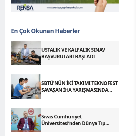
En Çok Okunan Haberler
USTALIK VE KALFALIK SINAV
BAŞVURULARI BAŞLADI
SBTÜ'NÜN İKİ TAKIMI TEKNOFEST
SAVAŞAN İHA YARIŞMASINDA
FİNALDE
Sivas Cumhuriyet
Üniversitesi’nden Dünya Tıp
Literatürüne Geçen Tarihi Başarı