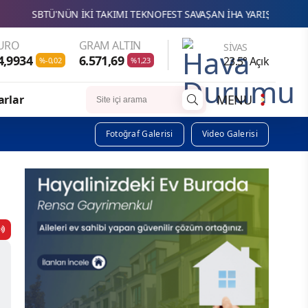
 İKİ TAKIMI TEKNOFEST SAVAŞAN İHA YARIŞMASINDA FİNALDE
URO
GRAM ALTIN
SIVAS
4,9934
6.571,69
23.5° Açık
%-0,02
%1,23
MENU
arlar
Fotoğraf Galerisi
Video Galerisi