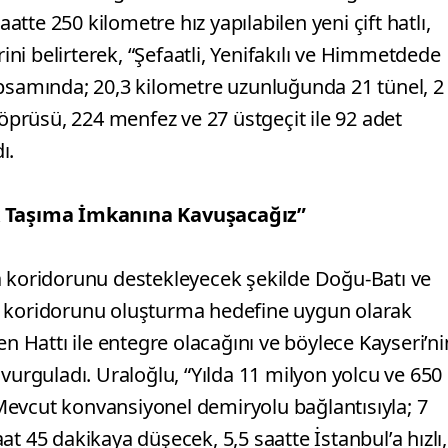
aatte 250 kilometre hız yapılabilen yeni çift hatlı,
klerini belirterek, “Şefaatli, Yenifakılı ve Himmetdede
apsamında; 20,3 kilometre uzunluğunda 21 tünel, 2
prüsü, 224 menfez ve 27 üstgeçit ile 92 adet
ı.
ük Taşıma İmkanına Kavuşacağız”
a koridorunu destekleyecek şekilde Doğu-Batı ve
u koridorunu oluşturma hedefine uygun olarak
en Hattı ile entegre olacağını ve böylece Kayseri’ni
vurguladı. Uraloğlu, “Yılda 11 milyon yolcu ve 650
evcut konvansiyonel demiryolu bağlantısıyla; 7
t 45 dakikaya düşecek, 5,5 saatte İstanbul’a hızlı,