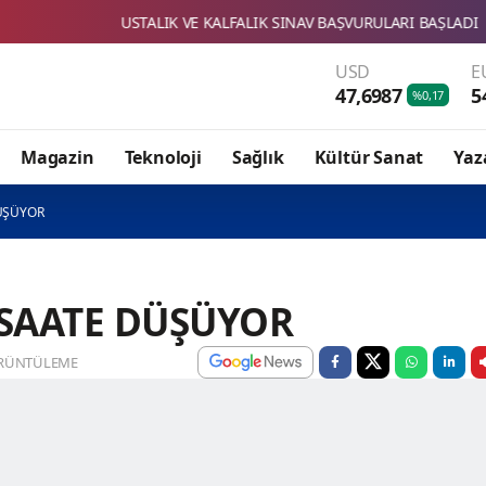
USTALIK VE KALFALIK SINAV BAŞVURULARI BAŞLADI
SBTÜ'NÜN
USD
E
47,6987
5
%0,17
Magazin
Teknoloji
Sağlık
Kültür Sanat
Yaz
DÜŞÜYOR
 SAATE DÜŞÜYOR
RÜNTÜLEME