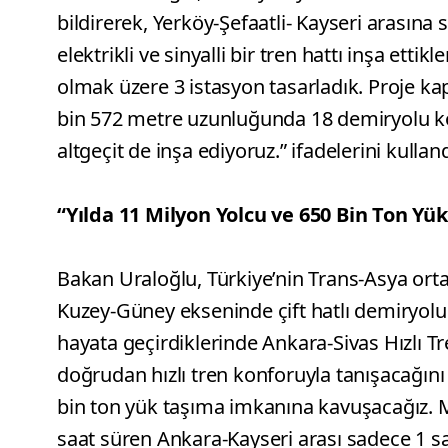
bildirerek, Yerköy-Şefaatli- Kayseri arasına s
elektrikli ve sinyalli bir tren hattı inşa etti
olmak üzere 3 istasyon tasarladık. Proje k
bin 572 metre uzunluğunda 18 demiryolu kö
altgeçit de inşa ediyoruz.” ifadelerini kulland
“Yılda 11 Milyon Yolcu ve 650 Bin Ton Y
Bakan Uraloğlu, Türkiye’nin Trans-Asya ort
Kuzey-Güney ekseninde çift hatlı demiryol
hayata geçirdiklerinde Ankara-Sivas Hızlı Tr
doğrudan hızlı tren konforuyla tanışacağını 
bin ton yük taşıma imkanına kavuşacağız. M
saat süren Ankara-Kayseri arası sadece 1 saa