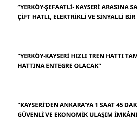
“YERKÖY-ŞEFAATLİ- KAYSERİ ARASINA S
ÇİFT HATLI, ELEKTRİKLİ VE SİNYALLİ Bİ
“YERKÖY-KAYSERİ HIZLI TREN HATTI T
HATTINA ENTEGRE OLACAK”
“KAYSERİ’DEN ANKARA’YA 1 SAAT 45 DAKİ
GÜVENLİ VE EKONOMİK ULAŞIM İMKÂN