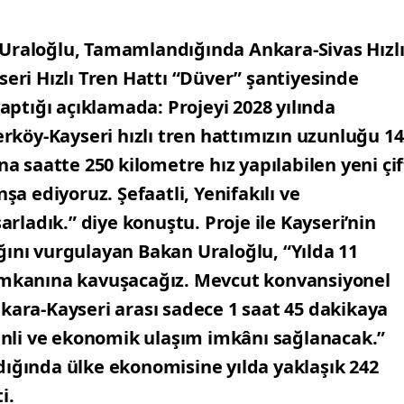
 Uraloğlu, Tamamlandığında Ankara-Sivas Hızl
seri Hızlı Tren Hattı “Düver” şantiyesinde
ptığı açıklamada: Projeyi 2028 yılında
Yerköy-Kayseri hızlı tren hattımızın uzunluğu 1
na saatte 250 kilometre hız yapılabilen yeni çif
 inşa ediyoruz. Şefaatli, Yenifakılı ve
ladık.” diye konuştu. Proje ile Kayseri’nin
ğını vurgulayan Bakan Uraloğlu, “Yılda 11
 imkanına kavuşacağız. Mevcut konvansiyonel
nkara-Kayseri arası sadece 1 saat 45 dakikaya
venli ve ekonomik ulaşım imkânı sağlanacak.”
dığında ülke ekonomisine yılda yaklaşık 242
i.