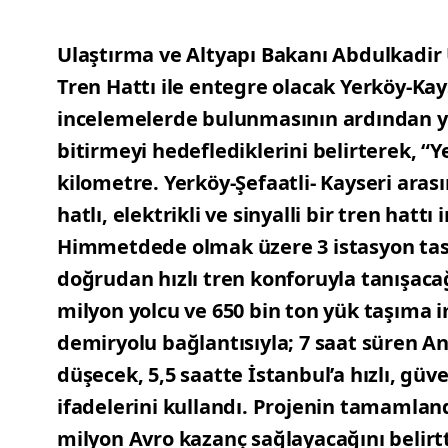
Ulaştırma ve Altyapı Bakanı Abdulkadir
Tren Hattı ile entegre olacak Yerköy-Kay
incelemelerde bulunmasının ardından ya
bitirmeyi hedeflediklerini belirterek, “
kilometre. Yerköy-Şefaatli- Kayseri arası
hatlı, elektrikli ve sinyalli bir tren hattı
Himmetdede olmak üzere 3 istasyon tasar
doğrudan hızlı tren konforuyla tanışaca
milyon yolcu ve 650 bin ton yük taşıma
demiryolu bağlantısıyla; 7 saat süren A
düşecek, 5,5 saatte İstanbul’a hızlı, gü
ifadelerini kullandı. Projenin tamamlan
milyon Avro kazanç sağlayacağını belirtt