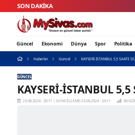
SON DAKİKA
Güncel
Ekonomi
Dünya
Spor
Politika
Haberler
Güncel
KAYSERİ-İSTANBUL 5,5 SAATE 
GÜNCEL
KAYSERİ-İSTANBUL 5,5
23.08.2024 - 20:11
|
GÜNCELLEME:23.08.2024 - 20:11
86 GÖ