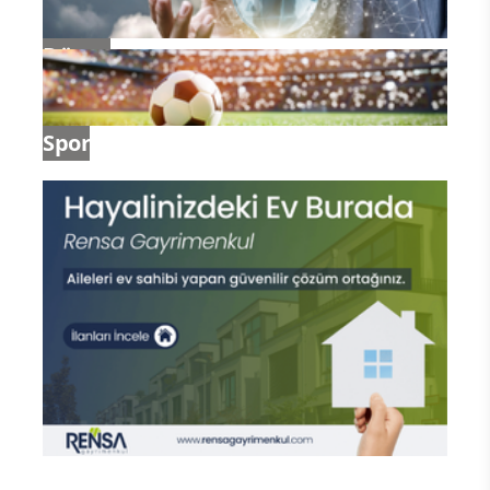
kıyısında konaklamak zorunda kaldıklarına
dikkatleri çekti.
Son günlerde yaşanan boğulma vakaları tüm
dikkatleri Kızılırmak’a çevirdi. Sivas’ın Gemerek
ilçesinde son beş gün içinde altı kişi nehirde suya
kapıldı. 2 çocuk hayatını kaybetti, 3 kişi kurtarıldı. 1
kişiyi arama çalışmaları ise sürüyor. Gemerek’e bağlı
Yeniçubuk beldesi Burhan köyünde meydana gelen
olayda, Kızılırmak'ta çamaşır yıkadıkları sırada üç
kız kardeş akıntıya kapıldı. Akıntıya kapılanlardan
19 yaşındaki Gülistan Şahin'i yakınları sudan
çıkartmayı başardı. Ancak, 13 yaşındaki Zerda ve 15
yaşındaki Gülseren Şahin akıntıya kapılarak can
verdi. Gülseren Şahin’in arama kurtarma çalışmaları