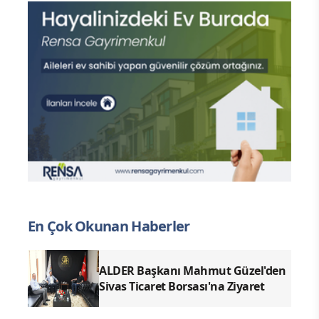
GENEL
KARASU: “BU ACININ
SORUMLULARI KİM?”
06.07.2026 - 21:53
|
GÜNCELLEME:06.07.2026 -
528
21:53
GÖRÜNTÜLEME
“SORUMLU AFET DEĞİL, İHMALLER Mİ?”
CHP Sivas Milletvekili Karasu, Kızılırmak’ta son beş
gün içinde altı vatandaşın akıntıya kapıldığını
hatırlattı ve alınmayan önlemleri gündeme getirdi.
Karasu, Gemerek Merası’nda her yıl konaklayan
tarım işçilerine bu yıl yasaklama getirildiğini, ancak