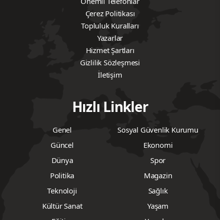
çadırlarını kurmak zorunda kaldı. Nehir kenarında
yaşam mücadelesi veren ailelerin çocukları da açıkça
riskli bir bölgede yaşamaya mahkum edildi.
BUNUN ADI ACZİYET
Yaşanan facianın ardından, daha önce yasaklanan
aynı alanın yeniden işçilerin kullanımına açıldı.
Ailelerin açıklamalarını ve bu yöndeki bilgileri
gündeme getiren CHP’li Karasu, alınan kararların
keyfiliğini ve kamu yönetiminin kriz karşısındaki
acziyetini bir kez daha gözler önüne serdiğini
söyledi. Facianın yaşandığı günlerde olay yerinde
görev yapan basın mensuplarının haber takibinin
engellendiği ve yayınlarına müdahale edildiği
yönündeki iddiaların da kamuoyunun doğru bilgi