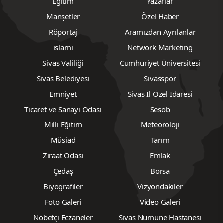
alma hakkına yönelik açık bir baskı olarak görülmesi
gerektiğini vurguladı.
CHP’li Karasu, önergesinde Kızılırmak boğulma
riskine karşı alınan önlemlerin neden yetersiz
kaldığını, Gemerek Kaymakamlığı hakkında idari ya
da mülki yönden bir inceleme başlatılıp
başlatılmadığını sordu. Karasu’nun İçişleri
Bakanı’nın yanıtlamasını istediği sorular özetle
şöyle:
“Gemerek Merası” olarak da bilinen ve
mevsimlik tarım işçilerinin yıllardır konakladığı
alanın, geçici barınma alanı olarak kullanımı
hangi gerekçeyle yasaklanmıştır? Bu karar hangi
tarih ve hangi idari işlemle alınmıştır?