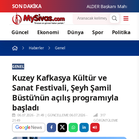
SON DAKİKA
ALDER Başkanı Mahmut Güzel'
Güncel
Ekonomi
Dünya
Spor
Politika
Haberler
Genel
GENEL
Kuzey Kafkasya Kültür ve
Sanat Festivali, Şeyh Şamil
Büstü’nün açılış programıyla
başladı
06.07.2026 - 21:49
|
GÜNCELLEME:06.07.2026 -
317
21:49
GÖRÜNTÜLEME