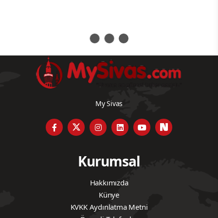
sürerken, aynı bölgede bir vatandaş daha akıntıya
kapıldı.
Yaşanan tüm bu acı olayların ardından ortaya çıkan
tabloyun yalnızca bir doğal afet değil, aynı zamanda
göz göre göre gelen bir ihmal ve sorumsuzluk zinciri
olduğunu ortaya koydu. Bölgede yıllardır mevsimlik
tarım işçilerinin konakladığı “Gemerek Merası”
olarak bilinen alan, gerekçe belirtilmeden
konaklamaya kapatıldı, bölgede konaklayanlar
hakkında cezai işlem uygulanacağını belirten
tabelalar yerleştirildi. Mevsimlik tarım işçisi ailelere
daha güvenli alan da gösterilmeden yapılan bu
yasakla birlikte, dışarda kalan tarım işçileri aileleri
barınabilmek için mecburen Kızılırmak kıyısında