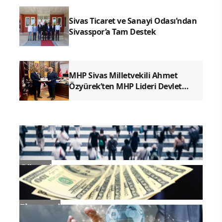
güvenli alanlar gösterilmediği gerekçesiyle işçilerin
Kızılırmak kıyısında konaklamak zorunda
kaldıklarını ve nehir kenarında çamaşır yıkayan iki
çocuğun suya kapıldıklarına dikkat çekti. Aynı
bölgede arama kurtarma faaliyetleri sırasında da bir
vatandaş daha akıntıya kapıldı.
ANKARA/
CHP Sivas Milletvekili ve seçilmiş Genel Başkan
Yardımcısı Ulaş Karasu, Kızılırmak’ta son beş gün
içinde altı vatandaşın akıntıya kapıldığını belirterek,
nehir kıyısında alınmayan önlemleri Meclis
gündemine getirdi. Karasu, Gemerek Merası’nda
yıllardır geçici olarak konaklayan tarım işçilerine bu
yıl yasak getirildiğini, işçilerin bu nedenle Kızılırmak