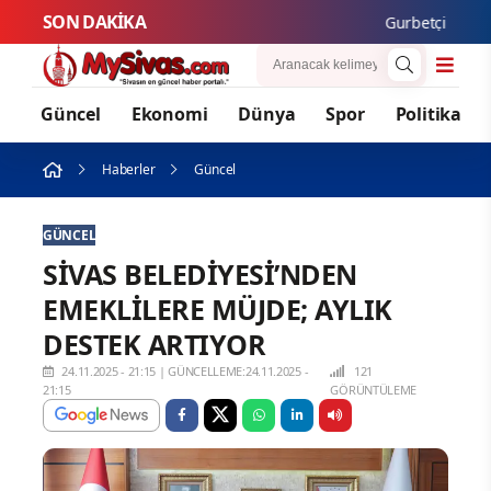
SON DAKİKA
Gurbetçi Buluşmalar
Güncel
Ekonomi
Dünya
Spor
Politika
Haberler
Güncel
GÜNCEL
SİVAS BELEDİYESİ’NDEN
EMEKLİLERE MÜJDE; AYLIK
DESTEK ARTIYOR
24.11.2025 - 21:15
|
GÜNCELLEME:24.11.2025 -
121
21:15
GÖRÜNTÜLEME