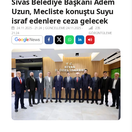
Sivas Belediye Başkanı Adem
Uzun, Mecliste konuştu Suyu
israf edenlere ceza gelecek
24.11.2025 - 21:24
|
GÜNCELLEME:24.11.2025 -
235
21:24
GÖRÜNTÜLEME