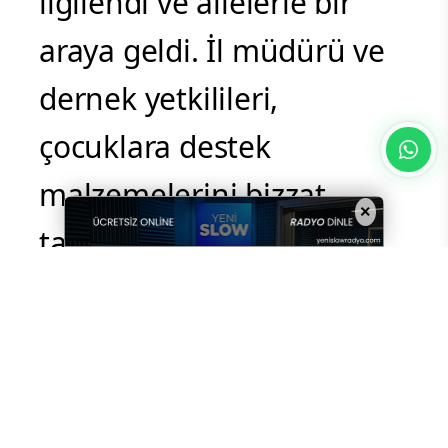
yaşadı.Yardım dağıtımına
Aile ve Sosyal Hizmetler İl
Müdürü Özgür Kırmızıtaş
da katılarak çocuklarla
ilgilendi ve ailelerle bir
×
araya geldi. İl müdürü ve
dernek yetkilileri,
çocuklara destek
malzemelerini bizzat