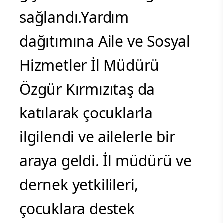
Belçikalılar Sivaslılar
Derneği iş birliğiyle
gerçekleştirilen etkinlikte,
çocuklara akülü araç,
giyim ve bot desteği
sağlandı.Yardım
dağıtımına Aile ve Sosyal
Hizmetler İl Müdürü
Özgür Kırmızıtaş da
katılarak çocuklarla