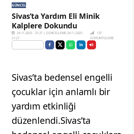
GÜNCEL
Sivas’ta Yardım Eli Minik
Kalplere Dokundu
24.11.2025 - 21:27
|
GÜNCELLEME:24.11.2025 -
137
21:27
GÖRÜNTÜLEME