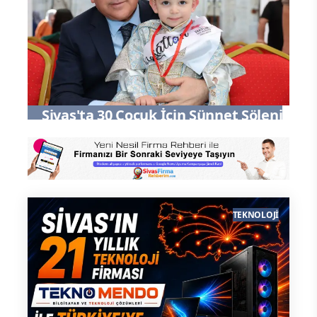
kez daha ifade etmek için bir araya
gelmiş bulunuyoruz"
Sivas'ta 30 Çocuk İçin Sünnet Şöleni
TEKNOLOJI