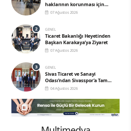
haklarının korunması için
denetimlerimizi aralıksız
07 Ağustos 2026
sürdürüyoruz.
GENEL
Ticaret Bakanlığı Heyetinden
Başkan Karakaya’ya Ziyaret
07 Ağustos 2026
GENEL
Sivas Ticaret ve Sanayi
Odası’ndan Sivasspor’a Tam
Destek
04 Ağustos 2026
Multimedya