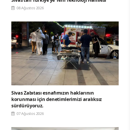
Sivas’tan Türkiye’ye Yeni Teknoloji Hamlesi
08 Ağustos 2026
Sivas Zabıtası esnafımızın haklarının
korunması için denetimlerimizi aralıksız
sürdürüyoruz.
07 Ağustos 2026