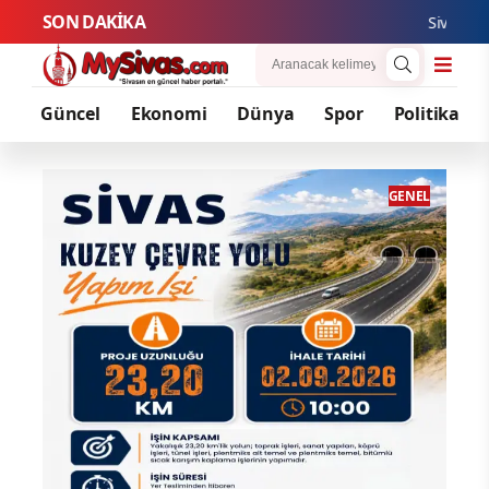
SON DAKİKA
Sivas’tan Türkiye’
Güncel
Ekonomi
Dünya
Spor
Politika
ENEL
GENEL