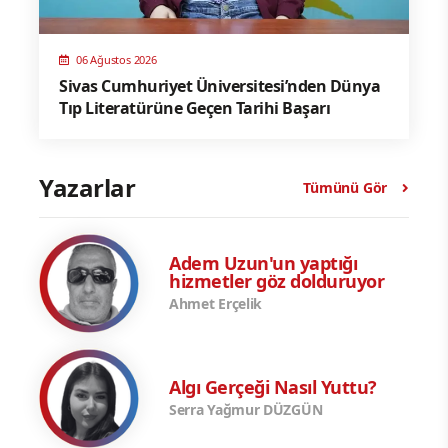
06 Ağustos 2026
Sivas Cumhuriyet Üniversitesi’nden Dünya
Tıp Literatürüne Geçen Tarihi Başarı
Yazarlar
Tümünü Gör
Adem Uzun'un yaptığı
hizmetler göz dolduruyor
Ahmet Erçelik
Algı Gerçeği Nasıl Yuttu?
Serra Yağmur DÜZGÜN