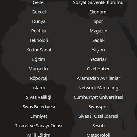
Genel
Sosyal Güvenlik Kurumu
Güncel
Ekonomi
Dünya
Spor
Politika
Magazin
Teknoloji
Sağlık
Kültür Sanat
Yaşam
Eğitim
Yazarlar
Manşetler
Özel Haber
Röportaj
Aramızdan Ayrılanlar
islami
Network Marketing
Sivas Valiliği
Cumhuriyet Üniversitesi
Sivas Belediyesi
Sivasspor
Emniyet
Sivas İl Özel İdaresi
Ticaret ve Sanayi Odası
Sesob
Milli Eğitim
Meteoroloji