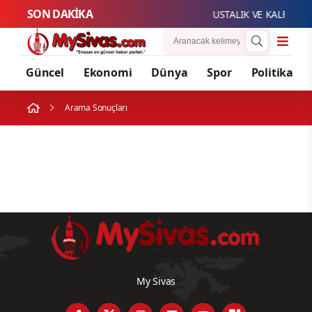
SON DAKİKA
USTALIK VE KALFALIK
Güncel
Ekonomi
Dünya
Spor
Politika
Arama Sonuçları
My Sivas