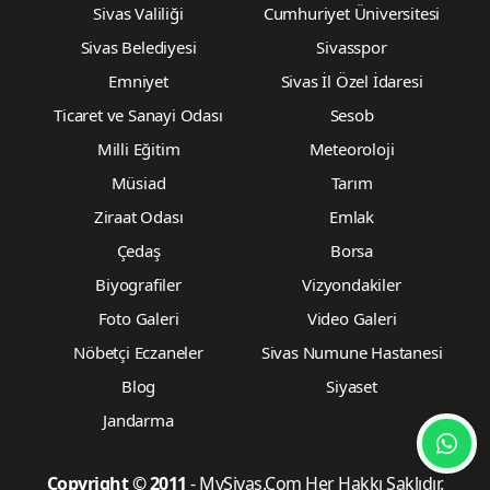
Sivas Valiliği
Cumhuriyet Üniversitesi
Sivas Belediyesi
Sivasspor
Emniyet
Sivas İl Özel İdaresi
Ticaret ve Sanayi Odası
Sesob
Milli Eğitim
Meteoroloji
Müsiad
Tarım
Ziraat Odası
Emlak
Çedaş
Borsa
Biyografiler
Vizyondakiler
Foto Galeri
Video Galeri
Nöbetçi Eczaneler
Sivas Numune Hastanesi
Blog
Siyaset
Jandarma
Copyright © 2011
- MySivas.Com Her Hakkı Saklıdır.