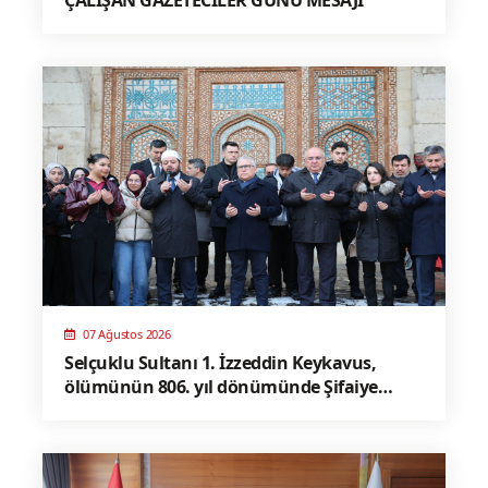
07 Ağustos 2026
Selçuklu Sultanı 1. İzzeddin Keykavus,
ölümünün 806. yıl dönümünde Şifaiye
Medresesi’ndeki türbesi başında dualarla
anıldı