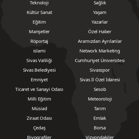
Teknoloji
Sağlık
Kültür Sanat
Yaşam
Eğitim
Yazarlar
Manşetler
Özel Haber
Röportaj
Aramızdan Ayrılanlar
islami
Network Marketing
Sivas Valiliği
Cumhuriyet Üniversitesi
Sivas Belediyesi
Sivasspor
Emniyet
Sivas İl Özel İdaresi
Ticaret ve Sanayi Odası
Sesob
Milli Eğitim
Meteoroloji
Müsiad
Tarım
Ziraat Odası
Emlak
Çedaş
Borsa
Biyografiler
Vizyondakiler