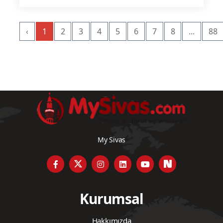
‹
1
2
3
4
5
6
7
8
...
88
My Sivas
Kurumsal
Hakkımızda