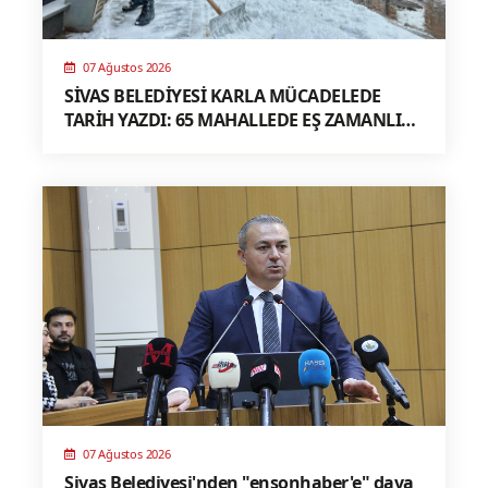
07 Ağustos 2026
SİVAS BELEDİYESİ KARLA MÜCADELEDE
TARİH YAZDI: 65 MAHALLEDE EŞ ZAMANLI
MÜDAHALE, TÜRKİYE’YE ÖRNEK MODEL
07 Ağustos 2026
Sivas Belediyesi'nden "ensonhaber'e" dava