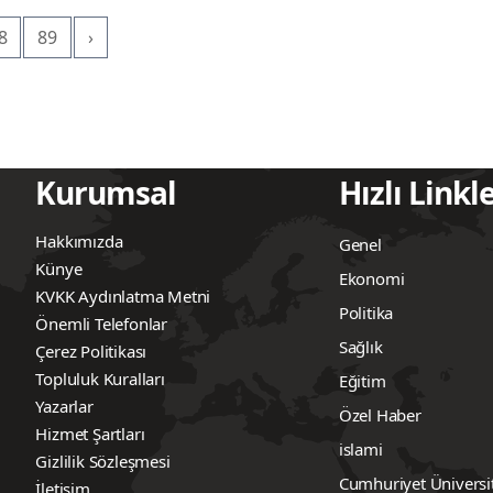
8
89
›
Kurumsal
Hızlı Linkl
Hakkımızda
Genel
Künye
Ekonomi
KVKK Aydınlatma Metni
Politika
Önemli Telefonlar
Sağlık
Çerez Politikası
Topluluk Kuralları
Eğitim
Yazarlar
Özel Haber
Hizmet Şartları
islami
Gizlilik Sözleşmesi
Cumhuriyet Üniversi
İletişim