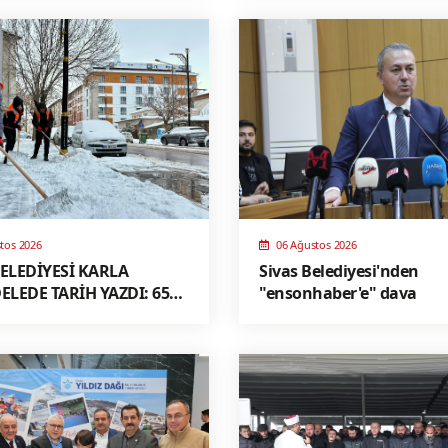
tos 2026
06 Ağustos 2026
BELEDİYESİ KARLA
Sivas Belediyesi'nden
LEDE TARİH YAZDI: 65
"ensonhaber'e" dava
LEDE EŞ ZAMANLI
LE, TÜRKİYE’YE ÖRNEK