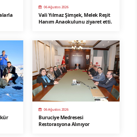
06 Ağustos 2026
alarla
Vali Yılmaz Şimşek, Melek Reşit
Hanım Anaokulunu ziyaret etti.
06 Ağustos 2026
ükür
Buruciye Medresesi
Restorasyona Alınıyor