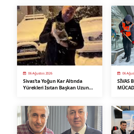
06 Ağustos 2026
06 Ağus
Sivas’ta Yoğun Kar Altında
SİVAS 
Yürekleri Isıtan Başkan Uzun
MÜCADE
Kediye sahip çıktı
MAHAL
MÜDAHA
MODEL