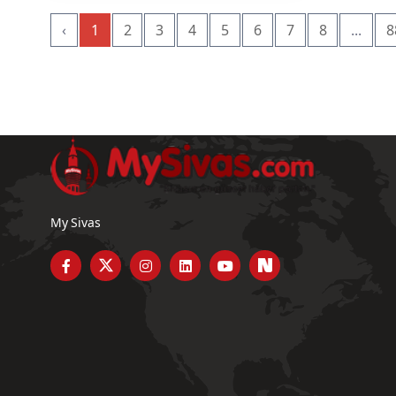
‹
1
2
3
4
5
6
7
8
...
8
My Sivas