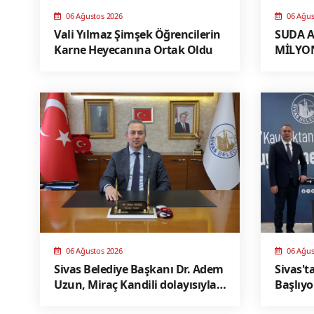
06 Ağustos 2026
06 Ağus
Vali Yılmaz Şimşek Öğrencilerin
SUDA A
Karne Heyecanına Ortak Oldu
MİLYON
SAĞLA
06 Ağustos 2026
06 Ağus
Sivas Belediye Başkanı Dr. Adem
Sivas't
Uzun, Miraç Kandili dolayısıyla
Başlıyo
kutlama mesajı yayınladı