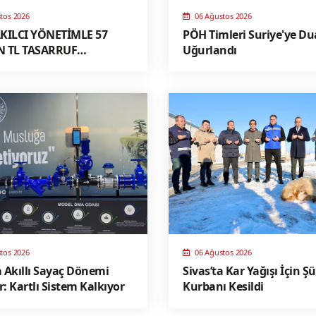
tos 2026
06 Ağustos 2026
KILCI YÖNETİMLE 57
PÖH Timleri Suriye'ye Du
 TL TASARRUF
Uğurlandı
NDI
tos 2026
06 Ağustos 2026
a Akıllı Sayaç Dönemi
Sivas’ta Kar Yağışı İçin Ş
r: Kartlı Sistem Kalkıyor
Kurbanı Kesildi