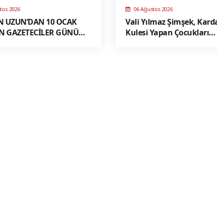
tos 2026
06 Ağustos 2026
 UZUN’DAN 10 OCAK
Vali Yılmaz Şimşek, Kard
N GAZETECİLER GÜNÜ
Kulesi Yapan Çocukları
Makamında Ağırladı