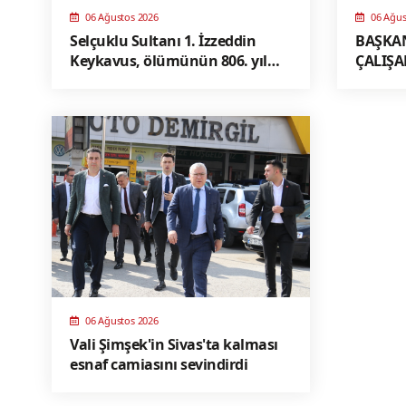
06 Ağustos 2026
06 Ağus
Selçuklu Sultanı 1. İzzeddin
BAŞKAN
Keykavus, ölümünün 806. yıl
ÇALIŞA
dönümünde Şifaiye
MESAJI
Medresesi’ndeki türbesi başında
dualarla anıldı
06 Ağustos 2026
Vali Şimşek'in Sivas'ta kalması
esnaf camiasını sevindirdi