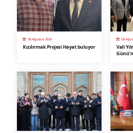
06 Ağustos 2026
06 Ağus
Kızılırmak Projesi Hayat buluyor
Vali Yı
Günü'nü