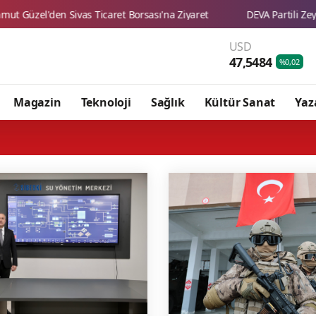
USD
47,5484
%0,02
Magazin
Teknoloji
Sağlık
Kültür Sanat
Yaz