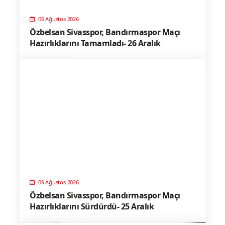
09 Ağustos 2026
Özbelsan Sivasspor, Bandırmaspor Maçı
Hazırlıklarını Tamamladı- 26 Aralık
09 Ağustos 2026
Özbelsan Sivasspor, Bandırmaspor Maçı
Hazırlıklarını Sürdürdü- 25 Aralık