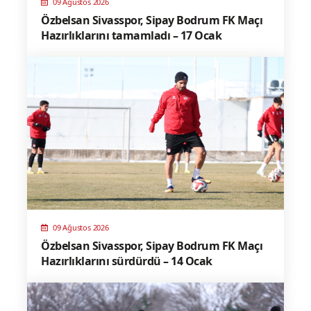
09 Ağustos 2026
Özbelsan Sivasspor, Sipay Bodrum FK Maçı
Hazırlıklarını tamamladı – 17 Ocak
09 Ağustos 2026
Özbelsan Sivasspor, Sipay Bodrum FK Maçı
Hazırlıklarını sürdürdü – 14 Ocak