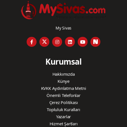
My Sivas
Kurumsal
Hakkımızda
Künye
KVKK Aydınlatma Metni
Önemli Telefonlar
Çerez Politikası
Topluluk Kuralları
Yazarlar
Hizmet Şartları