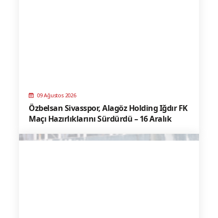
09 Ağustos 2026
Özbelsan Sivasspor, Alagöz Holding Iğdır FK
Maçı Hazırlıklarını Sürdürdü – 16 Aralık