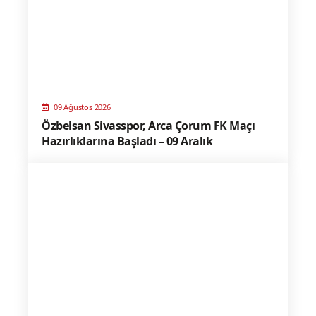
09 Ağustos 2026
Özbelsan Sivasspor, Arca Çorum FK Maçı
Hazırlıklarına Başladı – 09 Aralık