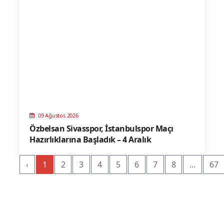
09 Ağustos 2026
Özbelsan Sivasspor, İstanbulspor Maçı
Hazırlıklarına Başladık – 4 Aralık
‹
1
2
3
4
5
6
7
8
...
67