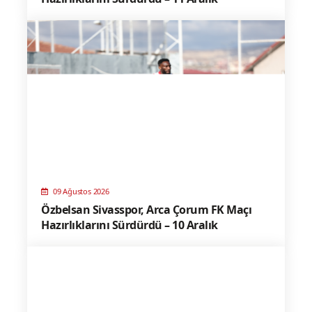
09 Ağustos 2026
Özbelsan Sivasspor, Arca Çorum FK Maçı
Hazırlıklarını Sürdürdü – 10 Aralık