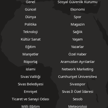
Genel
Sosyal Güvenlik Kurumu
Güncel
Ekonomi
Dünya
Spor
Politika
Magazin
Teknoloji
Sağlık
Kültür Sanat
Yaşam
Eğitim
Yazarlar
Manşetler
Özel Haber
Röportaj
Aramızdan Ayrılanlar
islami
Network Marketing
Sivas Valiliği
Cumhuriyet Üniversitesi
Sivas Belediyesi
Sivasspor
Emniyet
Sivas İl Özel İdaresi
Ticaret ve Sanayi Odası
Sesob
Milli Eğitim
Meteoroloji