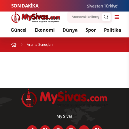
SON DAKİKA
Sivas’tan Türkiye’ye Ye
Güncel
Ekonomi
Dünya
Spor
Politika
Arama Sonuçları
My Sivas