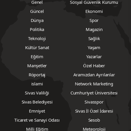
Genel
Sosyal Güvenlik Kurumu
Güncel
Ekonomi
Dünya
Spor
Politika
Magazin
Teknoloji
Sağlık
Kültür Sanat
Yaşam
Eğitim
Yazarlar
Manşetler
Özel Haber
Röportaj
Aramızdan Ayrılanlar
islami
Network Marketing
Sivas Valiliği
Cumhuriyet Üniversitesi
Sivas Belediyesi
Sivasspor
Emniyet
Sivas İl Özel İdaresi
Ticaret ve Sanayi Odası
Sesob
Milli Eğitim
Meteoroloji