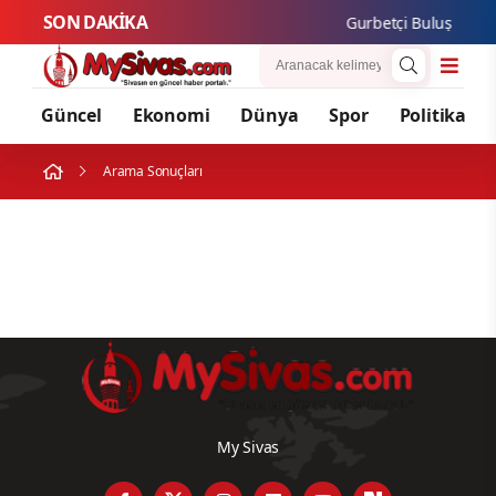
SON DAKİKA
Gurbetçi Buluşmaları 
Güncel
Ekonomi
Dünya
Spor
Politika
Arama Sonuçları
My Sivas