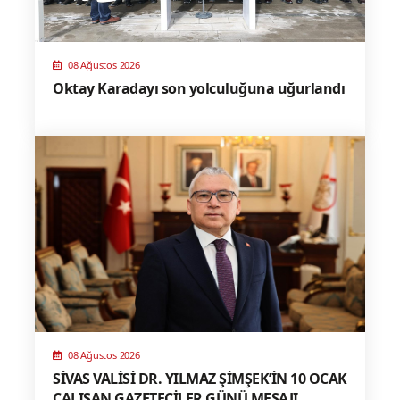
08 Ağustos 2026
Oktay Karadayı son yolculuğuna uğurlandı
08 Ağustos 2026
SİVAS VALİSİ DR. YILMAZ ŞİMŞEK’İN 10 OCAK
ÇALIŞAN GAZETECİLER GÜNÜ MESAJI