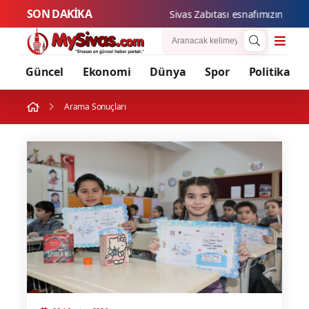
SON DAKİKA
Sivas Zabı
Güncel
Ekonomi
Dünya
Spor
Politika
Arama Sonuçları