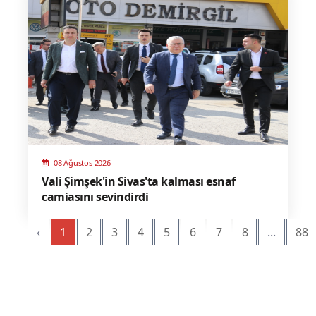
08 Ağustos 2026
Vali Şimşek'in Sivas'ta kalması esnaf
camiasını sevindirdi
‹
1
2
3
4
5
6
7
8
...
88