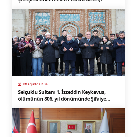
08 Ağustos 2026
Selçuklu Sultanı 1. İzzeddin Keykavus,
ölümünün 806. yıl dönümünde Şifaiye
Medresesi’ndeki türbesi başında dualarla
anıldı