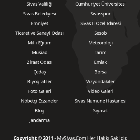
Sivas Valiliği
Cumhuriyet Üniversitesi
Sivas Belediyesi
Sivasspor
Emniyet
Sivas İl Özel İdaresi
Ticaret ve Sanayi Odası
Sesob
Milli Eğitim
Meteoroloji
Müsiad
Tarım
Ziraat Odası
Emlak
Çedaş
Borsa
Biyografiler
Vizyondakiler
Foto Galeri
Video Galeri
Nöbetçi Eczaneler
Sivas Numune Hastanesi
Blog
Siyaset
Jandarma
Copyright © 2011
- MySivas.Com Her Hakkı Saklıdır.