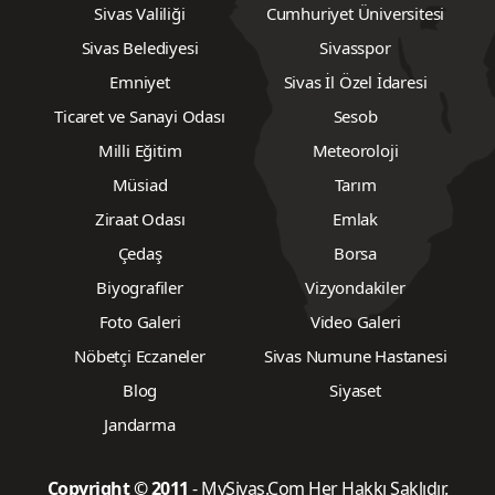
Sivas Valiliği
Cumhuriyet Üniversitesi
Sivas Belediyesi
Sivasspor
Emniyet
Sivas İl Özel İdaresi
Ticaret ve Sanayi Odası
Sesob
Milli Eğitim
Meteoroloji
Müsiad
Tarım
Ziraat Odası
Emlak
Çedaş
Borsa
Biyografiler
Vizyondakiler
Foto Galeri
Video Galeri
Nöbetçi Eczaneler
Sivas Numune Hastanesi
Blog
Siyaset
Jandarma
Copyright © 2011
- MySivas.Com Her Hakkı Saklıdır.