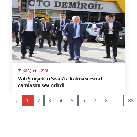
08 Ağustos 2026
Vali Şimşek'in Sivas'ta kalması esnaf
camiasını sevindirdi
‹
1
2
3
4
5
6
7
8
...
88