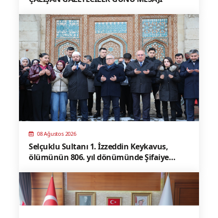
08 Ağustos 2026
Selçuklu Sultanı 1. İzzeddin Keykavus,
ölümünün 806. yıl dönümünde Şifaiye
Medresesi’ndeki türbesi başında dualarla
anıldı