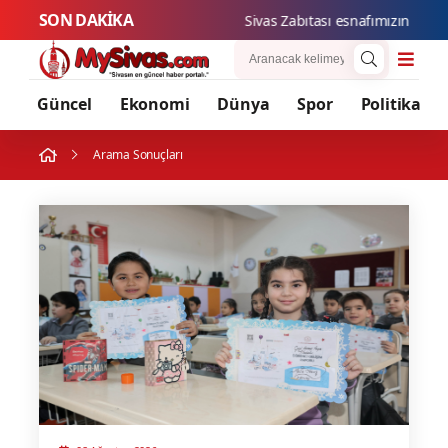
SON DAKİKA
Sivas Zabıt
Güncel
Ekonomi
Dünya
Spor
Politika
Arama Sonuçları