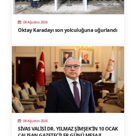
08 Ağustos 2026
Oktay Karadayı son yolculuğuna uğurlandı
08 Ağustos 2026
SİVAS VALİSİ DR. YILMAZ ŞİMŞEK’İN 10 OCAK
ÇALIŞAN GAZETECİLER GÜNÜ MESAJI