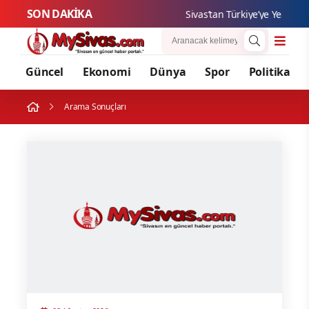
SON DAKİKA
Sivas’tan Türkiye’ye Yeni Tekn
Güncel
Ekonomi
Dünya
Spor
Politika
Arama Sonuçları