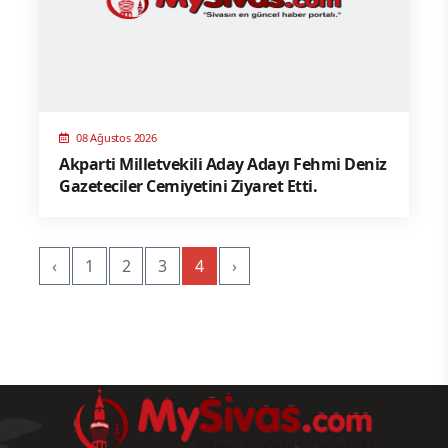
08 Ağustos 2026
Akparti Milletvekili Aday Adayı Fehmi Deniz
Gazeteciler Cemiyetini Ziyaret Etti.
‹
1
2
3
4
›