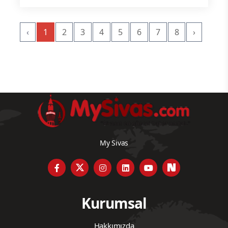
‹
1
2
3
4
5
6
7
8
›
My Sivas
Kurumsal
Hakkımızda