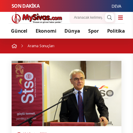
SON DAKİKA
DEVA Partili Zey
Güncel
Ekonomi
Dünya
Spor
Politika
Arama Sonuçları