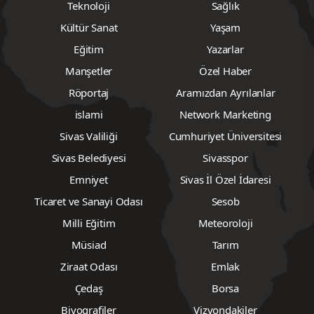
Teknoloji
Sağlık
Kültür Sanat
Yaşam
Eğitim
Yazarlar
Manşetler
Özel Haber
Röportaj
Aramızdan Ayrılanlar
islami
Network Marketing
Sivas Valiliği
Cumhuriyet Üniversitesi
Sivas Belediyesi
Sivasspor
Emniyet
Sivas İl Özel İdaresi
Ticaret ve Sanayi Odası
Sesob
Milli Eğitim
Meteoroloji
Müsiad
Tarım
Ziraat Odası
Emlak
Çedaş
Borsa
Biyografiler
Vizyondakiler