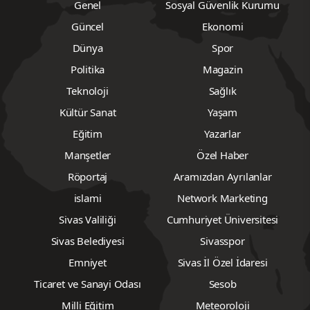
Genel
Sosyal Güvenlik Kurumu
Güncel
Ekonomi
Dünya
Spor
Politika
Magazin
Teknoloji
Sağlık
Kültür Sanat
Yaşam
Eğitim
Yazarlar
Manşetler
Özel Haber
Röportaj
Aramızdan Ayrılanlar
islami
Network Marketing
Sivas Valiliği
Cumhuriyet Üniversitesi
Sivas Belediyesi
Sivasspor
Emniyet
Sivas İl Özel İdaresi
Ticaret ve Sanayi Odası
Sesob
Milli Eğitim
Meteoroloji