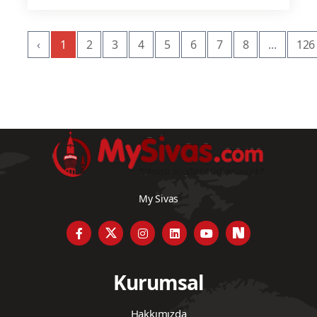
‹
1
2
3
4
5
6
7
8
...
126
My Sivas
Kurumsal
Hakkımızda