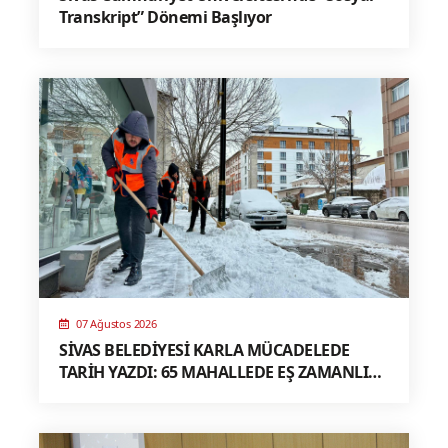
Transkript” Dönemi Başlıyor
07 Ağustos 2026
SİVAS BELEDİYESİ KARLA MÜCADELEDE
TARİH YAZDI: 65 MAHALLEDE EŞ ZAMANLI
MÜDAHALE, TÜRKİYE’YE ÖRNEK MODEL