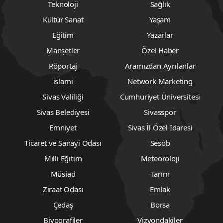
Teknoloji
Sağlık
Kültür Sanat
Yaşam
Eğitim
Yazarlar
Manşetler
Özel Haber
Röportaj
Aramızdan Ayrılanlar
islami
Network Marketing
Sivas Valiliği
Cumhuriyet Üniversitesi
Sivas Belediyesi
Sivasspor
Emniyet
Sivas İl Özel İdaresi
Ticaret ve Sanayi Odası
Sesob
Milli Eğitim
Meteoroloji
Müsiad
Tarım
Ziraat Odası
Emlak
Çedaş
Borsa
Biyografiler
Vizyondakiler