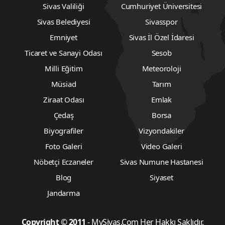
Sivas Valiliği
Cumhuriyet Üniversitesi
Sivas Belediyesi
Sivasspor
Emniyet
Sivas İl Özel İdaresi
Ticaret ve Sanayi Odası
Sesob
Milli Eğitim
Meteoroloji
Müsiad
Tarım
Ziraat Odası
Emlak
Çedaş
Borsa
Biyografiler
Vizyondakiler
Foto Galeri
Video Galeri
Nöbetçi Eczaneler
Sivas Numune Hastanesi
Blog
Siyaset
Jandarma
Copyright © 2011
- MySivas.Com Her Hakkı Saklıdır.