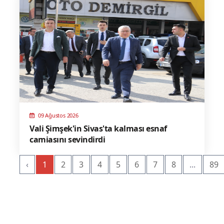
09 Ağustos 2026
Vali Şimşek'in Sivas'ta kalması esnaf
camiasını sevindirdi
‹
1
2
3
4
5
6
7
8
...
89