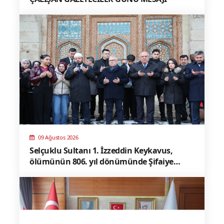
09 Ağustos 2026
Selçuklu Sultanı 1. İzzeddin Keykavus,
ölümünün 806. yıl dönümünde Şifaiye
Medresesi’ndeki türbesi başında dualarla
anıldı